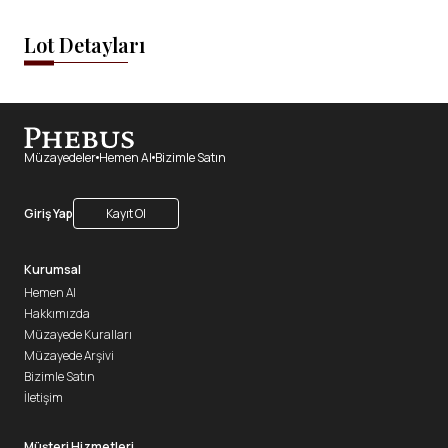
Lot Detayları
Müzayedeler
Hemen Al
Bizimle Satın
Giriş Yap
Kayıt Ol
Kurumsal
Hemen Al
Hakkımızda
Müzayede Kuralları
Müzayede Arşivi
Bizimle Satın
İletişim
Müşteri Hizmetleri