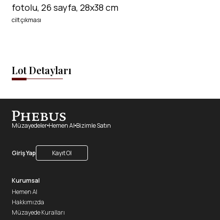
fotolu, 26 sayfa, 28x38 cm
cilt çıkması
Lot Detayları
Müzayedeler
Hemen Al
Bizimle Satın
Giriş Yap
Kayıt Ol
Kurumsal
Hemen Al
Hakkımızda
Müzayede Kuralları