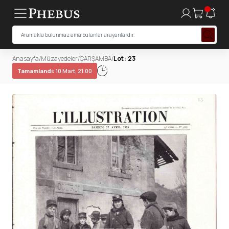
Anasayfa
/
Müzayedeler
/
ÇARŞAMBA
/
Lot : 23
Tamamlandı:
10 Mart, 21:00