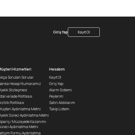
Giriş Yap
Kayıt Ol
Müşteri Hizmetleri
Hesabım
ıkça Sorulan Sorular
Kayıt Ol
Banka Hesap Numaramız
Giriş Yap
yelik Sözleşmesi
Alarm Sistemi
ptal ve İade Politikası
Peylerim
izlilik Politikası
Satın Aldıklarım
üşteri Aydınlatma Metni
Takip Listem
yelik Süreci Aydınlatma Metni
ipariş / Müzayede Kazanımı
üreci Aydınlatma Metni
letişim Formu Aydınlatma