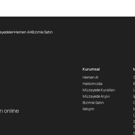
yedeler
Hemen Al
Bizimle Satın
Kurumsal
Hemen Al
S
Hakkımızda
Müzayede Kuralları
Ü
Müzayede Arşivi
İ
Bizimle Satın
G
İletişim
M
rı online
Ü
S
S
İ