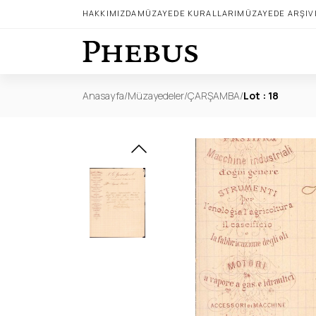
HAKKIMIZDA
MÜZAYEDE KURALLARI
MÜZAYEDE ARŞIV
Anasayfa
/
Müzayedeler
/
ÇARŞAMBA
/
Lot : 18