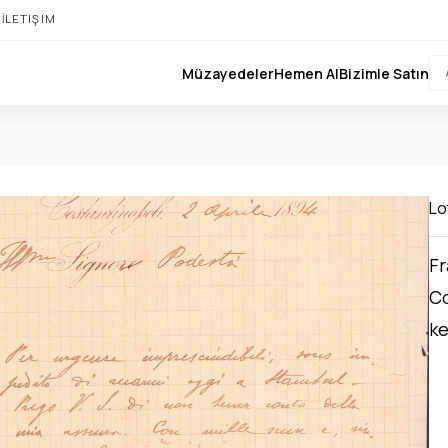
I
İLETIŞIM
Müzayedeler
Hemen Al
Bizimle Satın
Lot
Fr
Co
ke