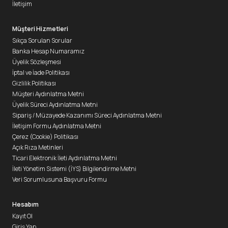
İletişim
Müşteri Hizmetleri
Sıkça Sorulan Sorular
Banka Hesap Numaramız
Üyelik Sözleşmesi
İptal ve İade Politikası
Gizlilik Politikası
Müşteri Aydınlatma Metni
Üyelik Süreci Aydınlatma Metni
Sipariş / Müzayede Kazanımı Süreci Aydınlatma Metni
İletişim Formu Aydınlatma Metni
Çerez (Cookie) Politikası
Açık Rıza Metinleri
Ticari Elektronik İleti Aydınlatma Metni
İleti Yönetim Sistemi (İYS) Bilgilendirme Metni
Veri Sorumlusuna Başvuru Formu
Hesabım
Kayıt Ol
Giriş Yap