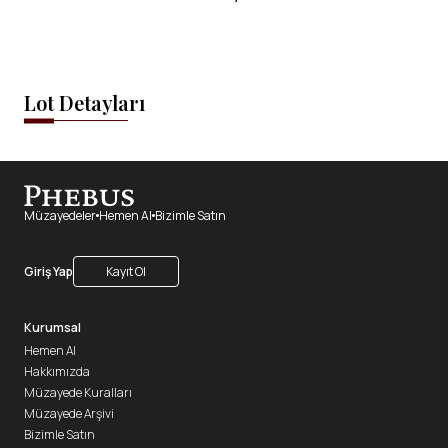
Lot Detayları
Müzayedeler
Hemen Al
Bizimle Satın
Giriş Yap
Kayıt Ol
Kurumsal
Hemen Al
Hakkımızda
Müzayede Kuralları
Müzayede Arşivi
Bizimle Satın