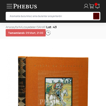
Anasayfa
/
Müzayedeler
/
SAHAF
/
Lot : 43
Tamamlandı:
09 Mart, 21:00