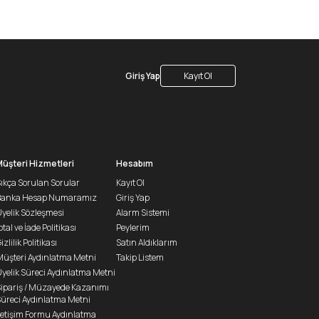
Giriş Yap
Kayıt Ol
Müşteri Hizmetleri
Hesabım
ıkça Sorulan Sorular
Kayıt Ol
Banka Hesap Numaramız
Giriş Yap
yelik Sözleşmesi
Alarm Sistemi
ptal ve İade Politikası
Peylerim
izlilik Politikası
Satın Aldıklarım
üşteri Aydınlatma Metni
Takip Listem
yelik Süreci Aydınlatma Metni
ipariş / Müzayede Kazanımı
üreci Aydınlatma Metni
letişim Formu Aydınlatma