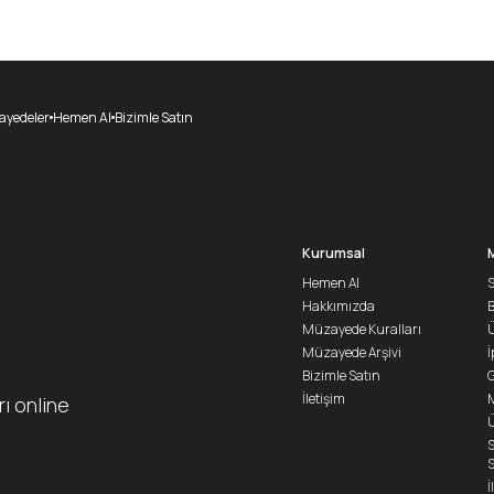
yedeler
Hemen Al
Bizimle Satın
Kurumsal
Hemen Al
S
Hakkımızda
Müzayede Kuralları
Ü
Müzayede Arşivi
İ
Bizimle Satın
G
İletişim
M
rı online
Ü
S
S
İ