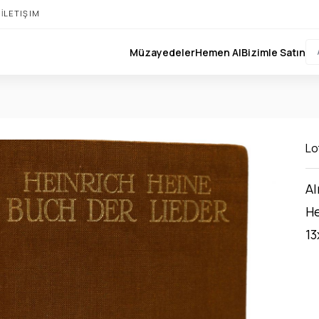
I
İLETIŞIM
Müzayedeler
Hemen Al
Bizimle Satın
Lo
Al
He
13