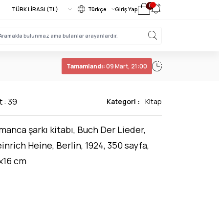
0
Türkçe
Giriş Yap
Tamamlandı:
09 Mart, 21:00
t : 39
Kategori :
Kitap
manca şarkı kitabı, Buch Der Lieder,
inrich Heine, Berlin, 1924, 350 sayfa,
x16 cm