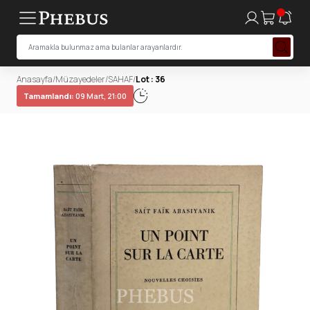
Anasayfa
/
Müzayedeler
/
SAHAF
/
Lot : 36
Tamamlandı:
09 Mart, 21:00