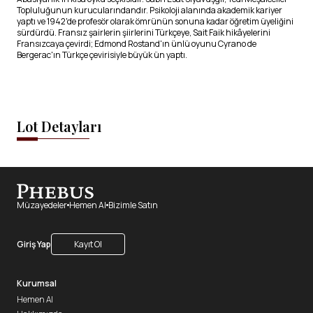
Topluluğunun kurucularındandır. Psikoloji alanında akademik kariyer
yaptı ve 1942'de profesör olarak ömrünün sonuna kadar öğretim üyeliğini
sürdürdü. Fransız şairlerin şiirlerini Türkçeye, Sait Faik hikâyelerini
Fransızcaya çevirdi; Edmond Rostand'ın ünlü oyunu Cyrano de
Bergerac'ın Türkçe çevirisiyle büyük ün yaptı.
Lot Detayları
Müzayedeler
Hemen Al
Bizimle Satın
Giriş Yap
Kayıt Ol
Kurumsal
Hemen Al