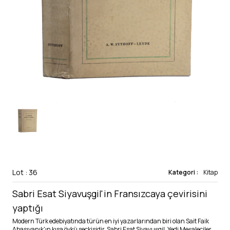
Lot : 36
Kategori :
Kitap
Sabri Esat Siyavuşgil'in Fransızcaya çevirisini
yaptığı
Modern Türk edebiyatında türün en iyi yazarlarından biri olan Sait Faik
Abasıyanık'ın kısa öykü seçkisidir. Sabri Esat Siyavuşgil, Yedi Meşaleciler