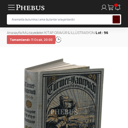
Anasayfa
/
Müzayedeler
/
KİTAP, GRAVÜR & İLLÜSTRASYON
/
Lot : 96
Tamamlandı:
11 Ocak, 20:00