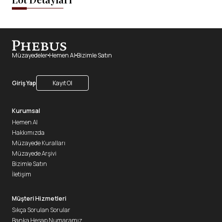
Müzayedeler
Hemen Al
Bizimle Satın
Giriş Yap
Kayıt Ol
Kurumsal
Hemen Al
Hakkımızda
Müzayede Kuralları
Müzayede Arşivi
Bizimle Satın
İletişim
Müşteri Hizmetleri
Sıkça Sorulan Sorular
Banka Hesap Numaramız