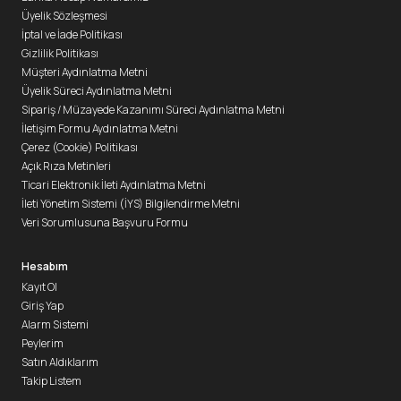
Üyelik Sözleşmesi
İptal ve İade Politikası
Gizlilik Politikası
Müşteri Aydınlatma Metni
Üyelik Süreci Aydınlatma Metni
Sipariş / Müzayede Kazanımı Süreci Aydınlatma Metni
İletişim Formu Aydınlatma Metni
Çerez (Cookie) Politikası
Açık Rıza Metinleri
Ticari Elektronik İleti Aydınlatma Metni
İleti Yönetim Sistemi (İYS) Bilgilendirme Metni
Veri Sorumlusuna Başvuru Formu
Hesabım
Kayıt Ol
Giriş Yap
Alarm Sistemi
Peylerim
Satın Aldıklarım
Takip Listem