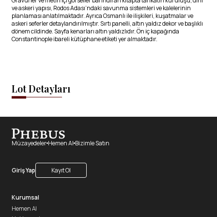
Gravürler ve metin içi görseller barındıran kitapta tarikatın kuruluşu, dini
ve askeri yapısı, Rodos Adası’ndaki savunma sistemleri ve kalelerinin
planlaması anlatılmaktadır. Ayrıca Osmanlı ile ilişkileri, kuşatmalar ve
askeri seferler detaylandırılmıştır. Sırtı panelli, altın yaldız dekor ve başlıklı
dönem cildinde. Sayfa kenarları altın yaldızlıdır. Ön iç kapağında
Constantinople ibareli kütüphane etiketi yer almaktadır.
Lot Detayları
Müzayedeler
Hemen Al
Bizimle Satın
Giriş Yap
Kayıt Ol
Kurumsal
Hemen Al