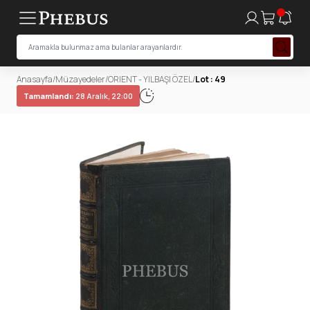
Anasayfa
/
Müzayedeler
/
ORIENT - YILBAŞI ÖZEL
/
Lot : 49
Tamamlandı:
28 Aralık, 22:00