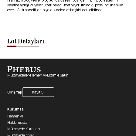
Fransız filolog ve astrolog Julius Caesar Scaliger´in, Hippokrates´in
kaleme aldığı Rüyalar Üzerine adlı metni yorumladığı post-incunabula
eser... Sırtı panelli, altın yaldız dekor ve başlıklı deri cildinde.
Lot Detayları
Müzayedeler
Hemen Al
Bizimle Satın
Giriş Yap
Kayıt Ol
Kurumsal
Hemen Al
Hakkımızda
Müzayede Kuralları
Müzayede Arşivi