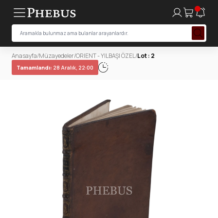
Anasayfa
/
Müzayedeler
/
ORIENT - YILBAŞI ÖZEL
/
Lot : 2
Tamamlandı:
28 Aralık, 22:00