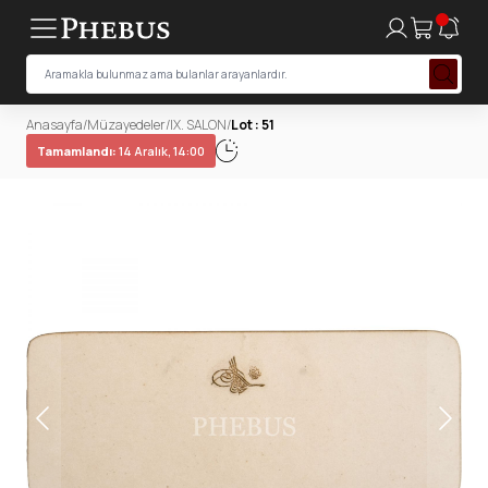
Anasayfa
/
Müzayedeler
/
IX. SALON
/
Lot : 51
Tamamlandı:
14 Aralık, 14:00