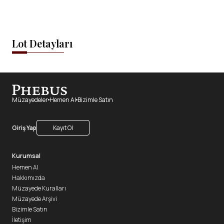
Lot Detayları
Müzayedeler
Hemen Al
Bizimle Satın
Giriş Yap
Kayıt Ol
Kurumsal
Hemen Al
Hakkımızda
Müzayede Kuralları
Müzayede Arşivi
Bizimle Satın
İletişim