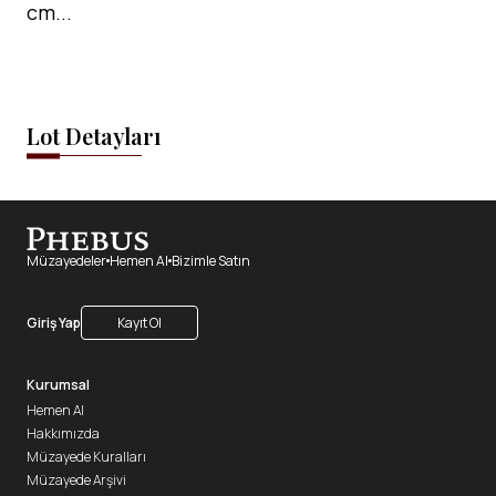
cm...
Lot Detayları
Müzayedeler
Hemen Al
Bizimle Satın
Giriş Yap
Kayıt Ol
Kurumsal
Hemen Al
Hakkımızda
Müzayede Kuralları
Müzayede Arşivi