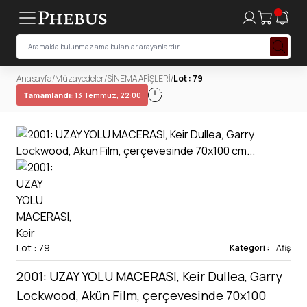
Anasayfa
/
Müzayedeler
/
SİNEMA AFİŞLERİ
/
Lot : 79
Tamamlandı:
13 Temmuz, 22:00
Lot : 79
Kategori :
Afiş
2001: UZAY YOLU MACERASI, Keir Dullea, Garry
Lockwood, Akün Film, çerçevesinde 70x100