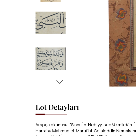
Lot Detayları
Arapça okunuşu: "Sinnü´n-Nebiyyi sec Ve mikdâru´n
Harrahu Mahmud el-Maruf bi-Celaleddin Nemakahu e