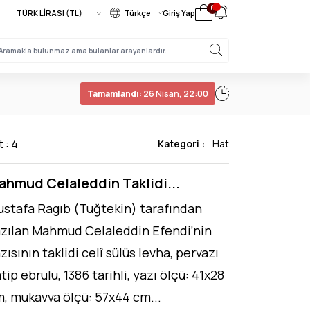
0
Türkçe
Giriş Yap
Tamamlandı:
26 Nisan, 22:00
t : 4
Kategori :
Hat
ahmud Celaleddin Taklidi...
stafa Ragıb (Tuğtekin) tarafından
zılan Mahmud Celaleddin Efendi’nin
zısının taklidi celî sülüs levha, pervazı
tip ebrulu, 1386 tarihli, yazı ölçü: 41x28
, mukavva ölçü: 57x44 cm...