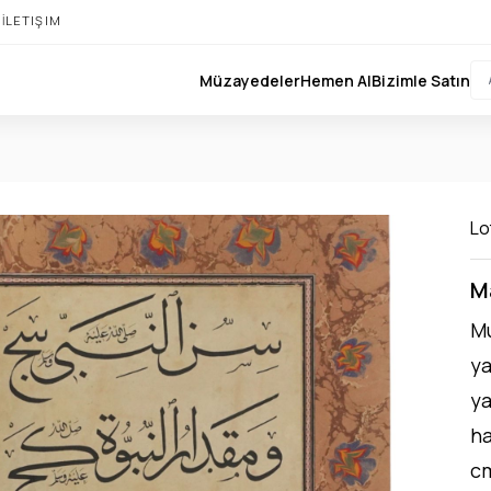
I
İLETIŞIM
Müzayedeler
Hemen Al
Bizimle Satın
Lo
M
Mu
ya
ya
ha
cm