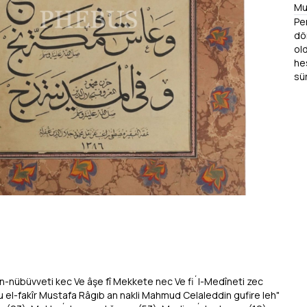
Mu
Pe
dö
ol
he
sü
yaz
ço
lü
es
ru
dü
-nübüvveti kec Ve âşe fî Mekkete nec Ve fi´l-Medîneti zec
l-fakîr Mustafa Râgıb an nakli Mahmud Celaleddin gufire leh"