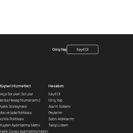
Giriş Yap
Kayıt Ol
Müşteri Hizmetleri
Hesabım
ıkça Sorulan Sorular
Kayıt Ol
Banka Hesap Numaramız
Giriş Yap
yelik Sözleşmesi
Alarm Sistemi
ptal ve İade Politikası
Peylerim
izlilik Politikası
Satın Aldıklarım
üşteri Aydınlatma Metni
Takip Listem
yelik Süreci Aydınlatma Metni