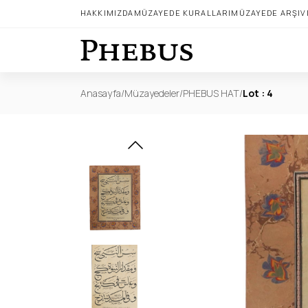
HAKKIMIZDA
MÜZAYEDE KURALLARI
MÜZAYEDE ARŞIV
Anasayfa
/
Müzayedeler
/
PHEBUS HAT
/
Lot : 4