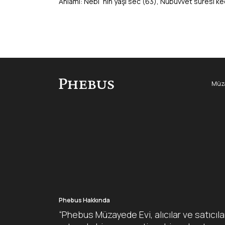
Anlamı: Nebi´nin yaşı sec (63), Nübüvvet süresi k
Müza
Phebus Hakkında
“Phebus Müzayede Evi, alıcılar ve satıcıla