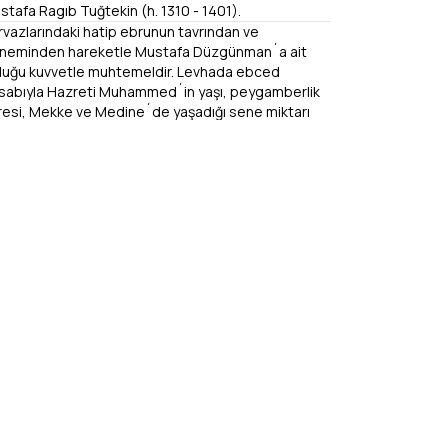
stafa Ragıb Tuğtekin (h. 1310 - 1401).
rvazlarındaki hatip ebrunun tavrından ve
neminden hareketle Mustafa Düzgünman´a ait
duğu kuvvetle muhtemeldir. Levhada ebced
sabıyla Hazreti Muhammed´in yaşı, peygamberlik
resi, Mekke ve Medine´de yaşadığı sene miktarı
ılıdır. Arkasına rika ile: "Bütün kusurlarıyla kabulünü
k muhterem İsmail Hikmet Beyefendi´nin
tfundan, büyük üstad Mahmud Celaleddin´in
erini nakl etmek cür´etimin afvını merhumun
haniyetinden dilerim 1966 Mustafa Ragıb" notu
şülmüştür.