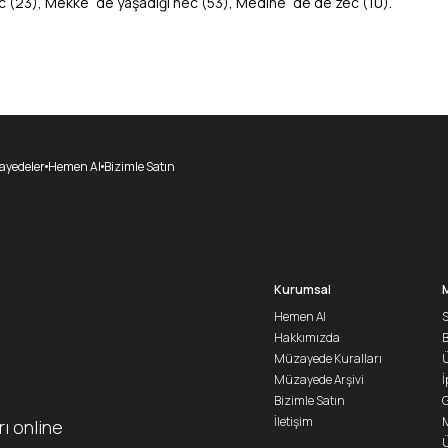
ec (23), Mekke´de yaşadığı nec (53), Medine´de de zec (10).
yedeler
Hemen Al
Bizimle Satın
Kurumsal
Hemen Al
S
Hakkımızda
Müzayede Kuralları
Ü
Müzayede Arşivi
İ
Bizimle Satın
G
İletişim
M
rı online
Ü