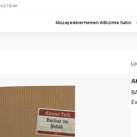
I
İLETIŞIM
Müzayedeler
Hemen Al
Bizimle Satın
Lo
Ah
BA
Ev