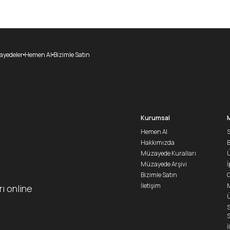
yedeler
Hemen Al
Bizimle Satın
Kurumsal
Hemen Al
S
Hakkımızda
Müzayede Kuralları
Ü
Müzayede Arşivi
İ
Bizimle Satın
G
İletişim
M
rı online
Ü
S
S
İ