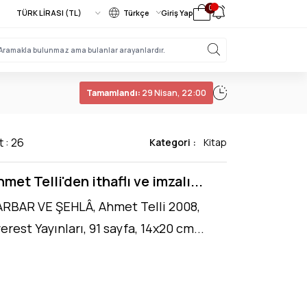
0
Türkçe
Giriş Yap
Tamamlandı:
29 Nisan, 22:00
t : 26
Kategori :
Kitap
met Telli'den ithaflı ve imzalı...
RBAR VE ŞEHLÂ, Ahmet Telli 2008,
erest Yayınları, 91 sayfa, 14x20 cm...