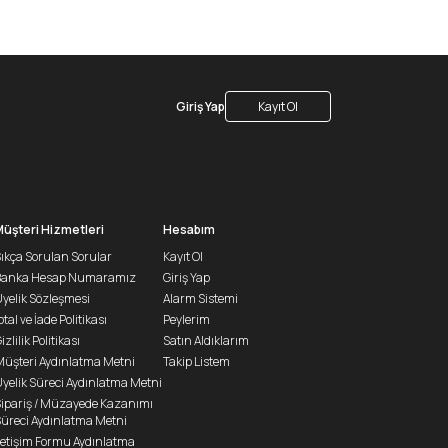
Giriş Yap
Kayıt Ol
Müşteri Hizmetleri
Hesabım
ıkça Sorulan Sorular
Kayıt Ol
Banka Hesap Numaramız
Giriş Yap
yelik Sözleşmesi
Alarm Sistemi
ptal ve İade Politikası
Peylerim
izlilik Politikası
Satın Aldıklarım
üşteri Aydınlatma Metni
Takip Listem
yelik Süreci Aydınlatma Metni
ipariş / Müzayede Kazanımı
üreci Aydınlatma Metni
letişim Formu Aydınlatma