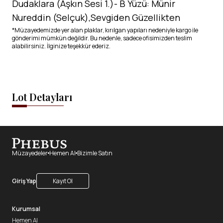
Dudaklara (Aşkın Sesi 1.)- B Yüzü: Münir
Nureddin (Selçuk),Sevgiden Güzellikten
*Müzayedemizde yer alan plaklar, kırılgan yapıları nedeniyle kargo ile
gönderimi mümkün değildir. Bu nedenle, sadece ofisimizden teslim
alabilirsiniz. İlginize teşekkür ederiz.
Lot Detayları
Müzayedeler
Hemen Al
Bizimle Satın
Giriş Yap
Kayıt Ol
Kurumsal
Hemen Al