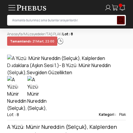
Anasayfa
/
Müzayedeler
/
TAŞ PLAK
/
Lot : 8
Tamamlandı:
21 Mart, 22:00
Lot : 8
Kategori :
Plak
A Yüzü: Münir Nureddin (Selçuk), Kalplerden