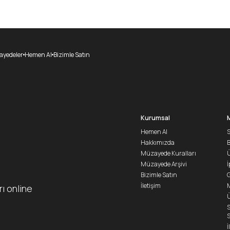
yedeler
Hemen Al
Bizimle Satın
Kurumsal
Hemen Al
S
Hakkımızda
Müzayede Kuralları
Ü
Müzayede Arşivi
İ
Bizimle Satın
G
İletişim
M
rı online
Ü
S
S
İ