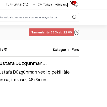
0
Türkçe
Giriş Yap
Tamamlandı:
25 Ocak, 22:00
 : 31
Kategori :
Ebru
ustafa Düzgünman...
stafa Düzgünman yedi çiçekli lâle
rusu, imzasız, 48x34 cm...