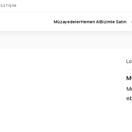
I
İLETIŞIM
Müzayedeler
Hemen Al
Bizimle Satın
Lot
M
Mu
eb