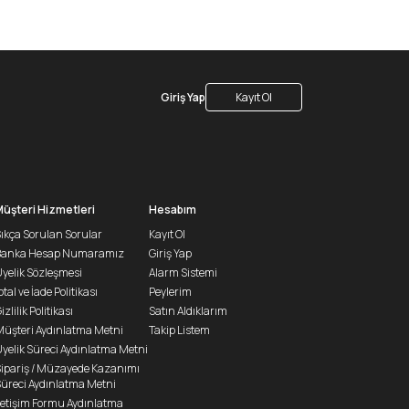
Giriş Yap
Kayıt Ol
Müşteri Hizmetleri
Hesabım
ıkça Sorulan Sorular
Kayıt Ol
Banka Hesap Numaramız
Giriş Yap
yelik Sözleşmesi
Alarm Sistemi
ptal ve İade Politikası
Peylerim
izlilik Politikası
Satın Aldıklarım
üşteri Aydınlatma Metni
Takip Listem
yelik Süreci Aydınlatma Metni
ipariş / Müzayede Kazanımı
üreci Aydınlatma Metni
letişim Formu Aydınlatma