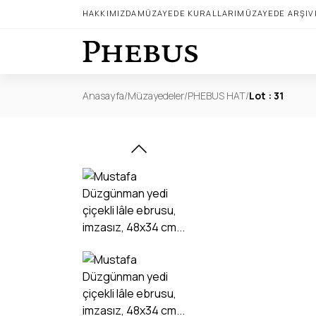
HAKKIMIZDA
MÜZAYEDE KURALLARI
MÜZAYEDE ARŞIV
Anasayfa
/
Müzayedeler
/
PHEBUS HAT
/
Lot : 31