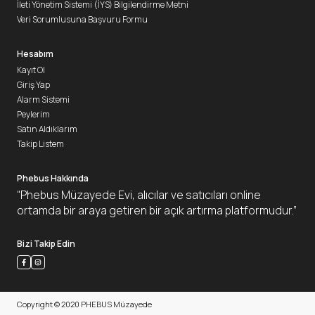
İleti Yönetim Sistemi (İYS) Bilgilendirme Metni
Veri Sorumlusuna Başvuru Formu
Hesabım
Kayıt Ol
Giriş Yap
Alarm Sistemi
Peylerim
Satın Aldıklarım
Takip Listem
Phebus Hakkında
“Phebus Müzayede Evi, alıcılar ve satıcıları online
ortamda bir araya getiren bir açık artırma platformudur.”
Bizi Takip Edin
Copyright © 2020 PHEBUS Müzayede