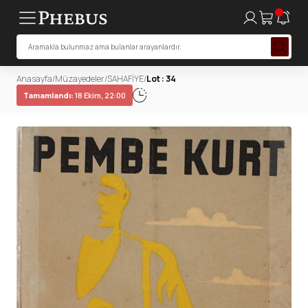
Anasayfa
/
Müzayedeler
/
SAHAFİYE
/
Lot : 34
Tamamlandı:
18 Ekim, 22:00