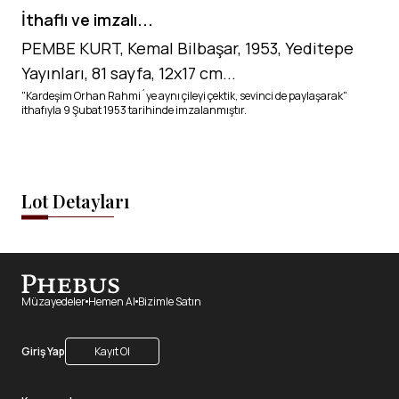
İthaflı ve imzalı...
PEMBE KURT, Kemal Bilbaşar, 1953, Yeditepe
Yayınları, 81 sayfa, 12x17 cm...
"Kardeşim Orhan Rahmi´ye aynı çileyi çektik, sevinci de paylaşarak"
ithafıyla 9 Şubat 1953 tarihinde imzalanmıştır.
Lot Detayları
Müzayedeler
Hemen Al
Bizimle Satın
Giriş Yap
Kayıt Ol