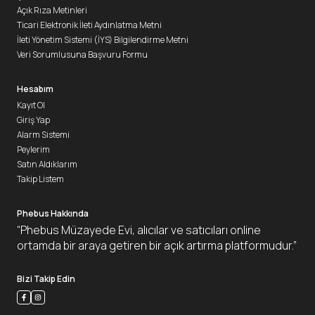
Açık Rıza Metinleri
Ticari Elektronik İleti Aydınlatma Metni
İleti Yönetim Sistemi (İYS) Bilgilendirme Metni
Veri Sorumlusuna Başvuru Formu
Hesabım
Kayıt Ol
Giriş Yap
Alarm Sistemi
Peylerim
Satın Aldıklarım
Takip Listem
Phebus Hakkında
“Phebus Müzayede Evi, alıcılar ve satıcıları online
ortamda bir araya getiren bir açık artırma platformudur.”
Bizi Takip Edin