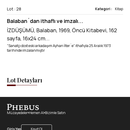
Lot : 28
Kategori :
Kitap
Balaban´dan ithaflı ve imzalı...
İZDÜŞÜMÜ, Balaban, 1969, Öncü Kitabevi, 162
sayfa, 16x24 cm...
"Sanatçı dost eski arkadaşım Ayhan İlter´e" ithafıyla 25 Aralık 1973
tarihinde imzalanmıştır
Lot Detayları
Müzayedeler
Hemen Al
Bizimle Satın
Giriş Yap
Kayıt Ol