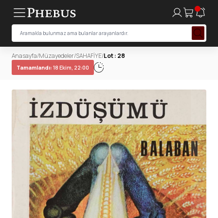
Anasayfa
/
Müzayedeler
/
SAHAFİYE
/
Lot : 28
Tamamlandı:
18 Ekim, 22:00