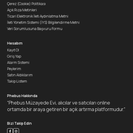
Çerez (Cookie) Politikası
Açık Rıza Metinleri
Ticari Elektronik İleti Aydınlatma Metni
İleti Yönetim Sistemi (İYS) Bilgilendirme Metni
Veri Sorumlusuna Başvuru Formu
Hesabım
Kayıt Ol
Giriş Yap
Alarm Sistemi
Peylerim
Satın Aldıklarım
Takip Listem
Phebus Hakkında
“Phebus Müzayede Evi, alıcılar ve satıcıları online
ortamda bir araya getiren bir açık artırma platformudur.”
Bizi Takip Edin