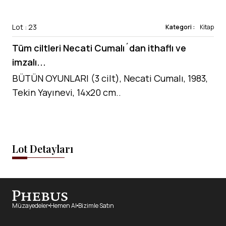
Lot : 23
Kategori :
Kitap
Tüm ciltleri Necati Cumalı´dan ithaflı ve
imzalı...
BÜTÜN OYUNLARI (3 cilt), Necati Cumalı, 1983,
Tekin Yayınevi, 14x20 cm..
Lot Detayları
Müzayedeler
Hemen Al
Bizimle Satın