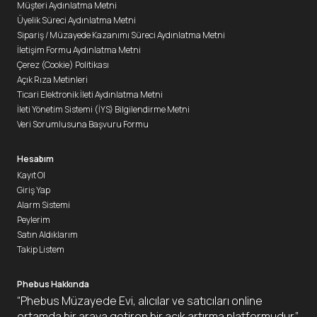
Müşteri Aydınlatma Metni
Üyelik Süreci Aydınlatma Metni
Sipariş / Müzayede Kazanımı Süreci Aydınlatma Metni
İletişim Formu Aydınlatma Metni
Çerez (Cookie) Politikası
Açık Rıza Metinleri
Ticari Elektronik İleti Aydınlatma Metni
İleti Yönetim Sistemi (İYS) Bilgilendirme Metni
Veri Sorumlusuna Başvuru Formu
Hesabım
Kayıt Ol
Giriş Yap
Alarm Sistemi
Peylerim
Satın Aldıklarım
Takip Listem
Phebus Hakkında
“Phebus Müzayede Evi, alıcılar ve satıcıları online
ortamda bir araya getiren bir açık artırma platformudur.”