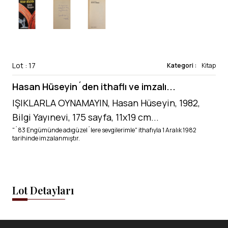
Lot : 17
Kategori :
Kitap
Hasan Hüseyin´den ithaflı ve imzalı...
IŞIKLARLA OYNAMAYIN, Hasan Hüseyin, 1982,
Bilgi Yayınevi, 175 sayfa, 11x19 cm...
"´83 Engümünde adıgüzel´lere sevgilerimle" ithafıyla 1 Aralık 1982
tarihinde imzalanmıştır.
Lot Detayları