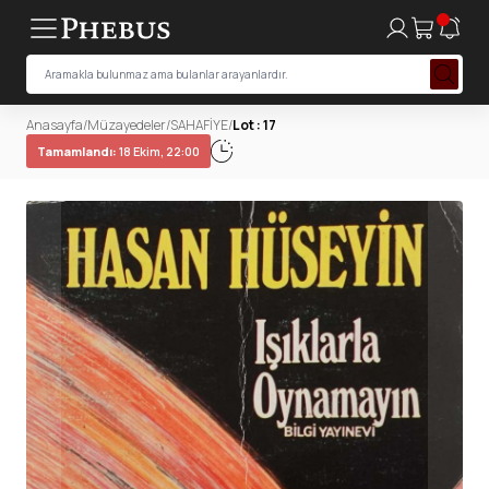
Anasayfa
/
Müzayedeler
/
SAHAFİYE
/
Lot : 17
Tamamlandı:
18 Ekim, 22:00