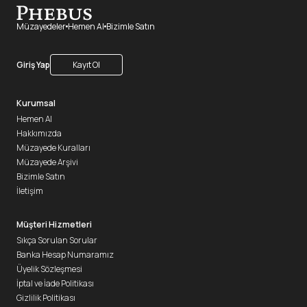
Müzayedeler
Hemen Al
Bizimle Satın
Giriş Yap
Kayıt Ol
Kurumsal
Hemen Al
Hakkımızda
Müzayede Kuralları
Müzayede Arşivi
Bizimle Satın
İletişim
Müşteri Hizmetleri
Sıkça Sorulan Sorular
Banka Hesap Numaramız
Üyelik Sözleşmesi
İptal ve İade Politikası
Gizlilik Politikası