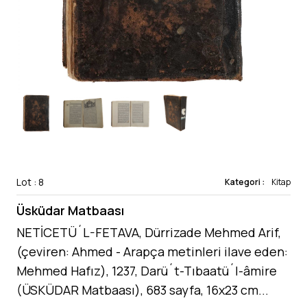
Lot : 8
Kategori :
Kitap
Üsküdar Matbaası
NETİCETÜ´L-FETAVA, Dürrizade Mehmed Arif,
(çeviren: Ahmed - Arapça metinleri ilave eden:
Mehmed Hafız), 1237, Darü´t-Tıbaatü´l-âmire
(ÜSKÜDAR Matbaası), 683 sayfa, 16x23 cm...