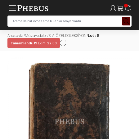
Anasayfa
/
Müzayedeler
/
S. A. ÖZEL KOLEKSİYON
/
Lot : 8
Tamamlandı:
19 Ekim, 22:00