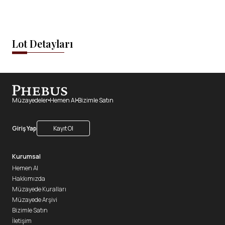
Lot Detayları
Müzayedeler
Hemen Al
Bizimle Satın
Giriş Yap
Kayıt Ol
Kurumsal
Hemen Al
Hakkımızda
Müzayede Kuralları
Müzayede Arşivi
Bizimle Satın
İletişim