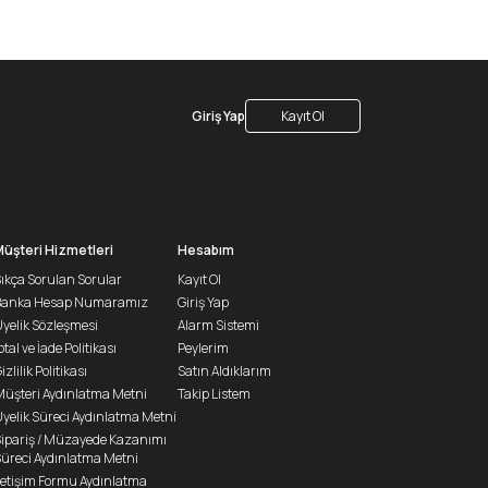
Giriş Yap
Kayıt Ol
Müşteri Hizmetleri
Hesabım
ıkça Sorulan Sorular
Kayıt Ol
Banka Hesap Numaramız
Giriş Yap
yelik Sözleşmesi
Alarm Sistemi
ptal ve İade Politikası
Peylerim
izlilik Politikası
Satın Aldıklarım
üşteri Aydınlatma Metni
Takip Listem
yelik Süreci Aydınlatma Metni
ipariş / Müzayede Kazanımı
üreci Aydınlatma Metni
letişim Formu Aydınlatma