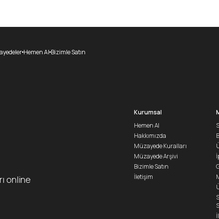
yedeler
Hemen Al
Bizimle Satın
Kurumsal
Hemen Al
S
Hakkımızda
Müzayede Kuralları
Ü
Müzayede Arşivi
İ
Bizimle Satın
G
İletişim
M
rı online
Ü
S
S
İ