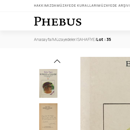
HAKKIMIZDA
MÜZAYEDE KURALLARI
MÜZAYEDE ARŞIV
Anasayfa
/
Müzayedeler
/
SAHAFİYE
/
Lot : 35