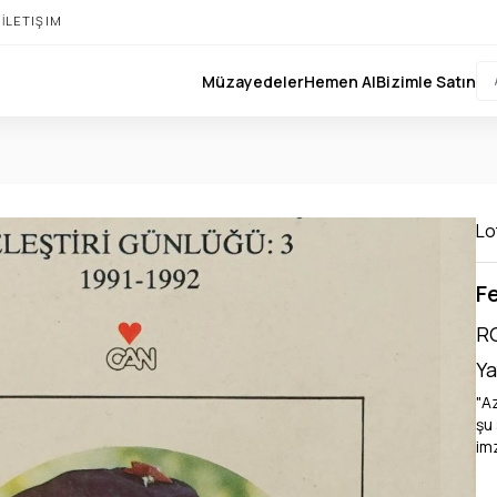
I
İLETIŞIM
Müzayedeler
Hemen Al
Bizimle Satın
Lo
Fe
RO
Ya
"A
şu
imz