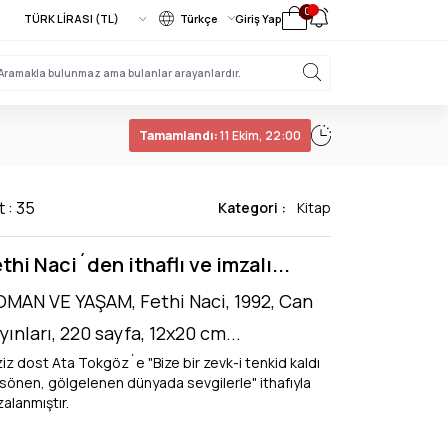
0
Türkçe
Giriş Yap
Tamamlandı:
11 Ekim, 22:00
t : 35
Kategori :
Kitap
thi Naci´den ithaflı ve imzalı...
MAN VE YAŞAM, Fethi Naci, 1992, Can
yınları, 220 sayfa, 12x20 cm...
ziz dost Ata Tokgöz´e "Bize bir zevk-i tenkid kaldı
 sönen, gölgelenen dünyada sevgilerle" ithafıyla
alanmıştır.