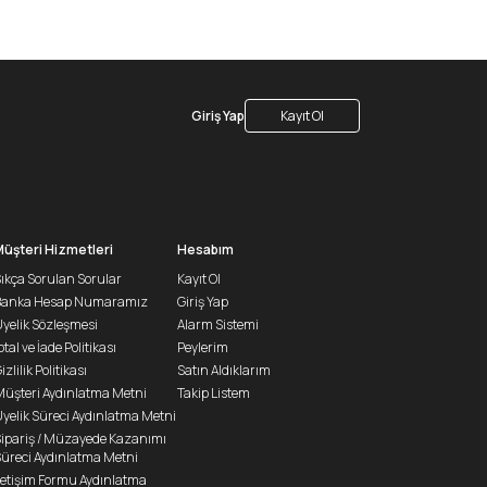
Giriş Yap
Kayıt Ol
Müşteri Hizmetleri
Hesabım
ıkça Sorulan Sorular
Kayıt Ol
Banka Hesap Numaramız
Giriş Yap
yelik Sözleşmesi
Alarm Sistemi
ptal ve İade Politikası
Peylerim
izlilik Politikası
Satın Aldıklarım
üşteri Aydınlatma Metni
Takip Listem
yelik Süreci Aydınlatma Metni
ipariş / Müzayede Kazanımı
üreci Aydınlatma Metni
letişim Formu Aydınlatma