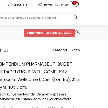
0
Türkçe
Giriş Yap
Tamamlandı:
25 Ağustos, 22:00
t : 33
Kategori :
Kitap
OMPENDIUM PHARMACEUTIQUE ET
HÉRAPEUTIQUE WELLCOME, 1912,
rroughs Wellcome & Cie. (Londra), 323
yfa, 10x17 cm...
tabın künye sayfasında, Garabet Papazyan
zahanesi´nin Osmanlıca mührü yer almaktadır.