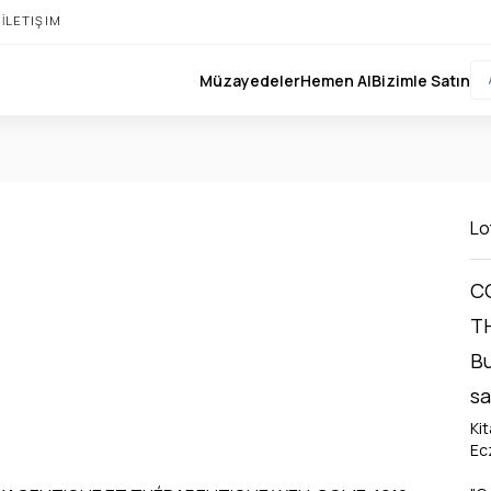
I
İLETIŞIM
Müzayedeler
Hemen Al
Bizimle Satın
Lo
C
T
Bu
sa
Ki
Ec