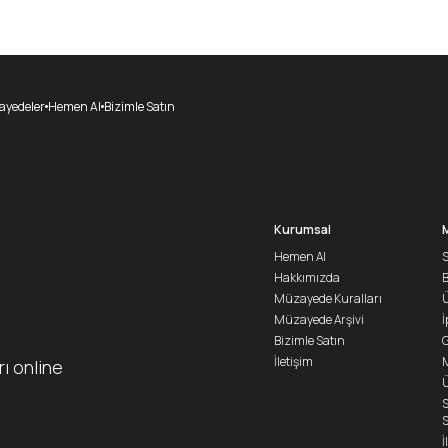
yedeler
Hemen Al
Bizimle Satın
Kurumsal
Hemen Al
S
Hakkımızda
Müzayede Kuralları
Ü
Müzayede Arşivi
İ
Bizimle Satın
G
İletişim
M
rı online
Ü
S
S
İ