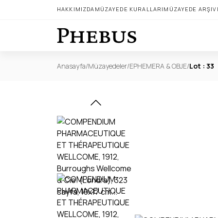
HAKKIMIZDA
MÜZAYEDE KURALLARI
MÜZAYEDE ARŞIV
Anasayfa
/
Müzayedeler
/
EPHEMERA & OBJE
/
Lot : 33