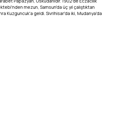
arabet Papazyan, Üsküdarlıdır. 1902'de Eczacılık
ktebi'nden mezun, Samsun'da üç yıl çalıştıktan
nra Kuzguncuk'a geldi. Sivrihisar'da iki, Mudanya'da
, Surp Pırgiç Hastahanesi'nde dört yıl çalıştı. I.
nya Savaşı'nda Türk Ordusu'nda Kırklareli,
dımköy ve Uzunköprü'de 1914-1918 yılları arasında
rev yaptı. Savaştan sonra Beyoğlu, Papazköprü No:
te 1928'e kadar çalıştı. 1928 Eczahanelerin Tahdidi
nunu'nun yayınlanmasından sonra üç yıl kadar
ran Miskçiyan ile çalıştı, 1940'tan sonra ise Ermeni
kirhanesi'nde görev yaptı. 1945'te öldü."
apta, İngiliz ve Fransız farmakolojisindeki ilaç
etelerine ve karşılaştırılmasına yer verilmiştir.
rıca içinde yabancı doktorların ve Osmanlı doktoru
in Paşa'nın sıhhiye sandığı düzenlemesi örnek
rak gösterilmiştir.