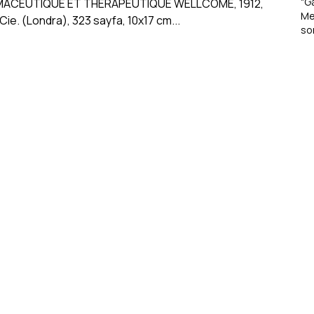
"G
Me
so
bir
Dü
Ha
gö
5'
Ka
Dik
Fa
Kit
reç
Ay
Em
ola