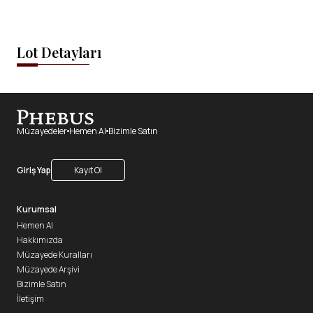
Lot Detayları
Müzayedeler
Hemen Al
Bizimle Satın
Giriş Yap
Kayıt Ol
Kurumsal
Hemen Al
Hakkımızda
Müzayede Kuralları
Müzayede Arşivi
Bizimle Satın
İletişim