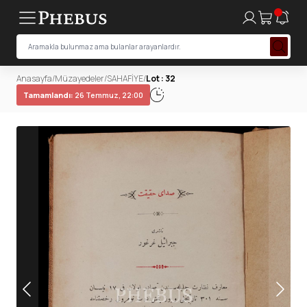
Anasayfa
/
Müzayedeler
/
SAHAFİYE
/
Lot : 32
Tamamlandı:
26 Temmuz, 22:00