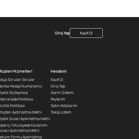
Giriş Yap
Kayıt Ol
Müşteri Hizmetleri
Hesabım
ıkça Sorulan Sorular
Kayıt Ol
Banka Hesap Numaramız
Giriş Yap
yelik Sözleşmesi
Alarm Sistemi
ptal ve İade Politikası
Peylerim
izlilik Politikası
Satın Aldıklarım
üşteri Aydınlatma Metni
Takip Listem
yelik Süreci Aydınlatma Metni
ipariş / Müzayede Kazanımı
üreci Aydınlatma Metni
letişim Formu Aydınlatma