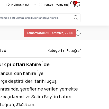
0
Türkçe
Giriş Yap
Tamamlandı:
21 Temmuz, 22:00
t : 4
Kategori :
Fotoğraf
rk pilotları Kahire´de...
tanbul´dan Kahire´ye
rçekleştirdikleri tarihi uçuş
nrasında, şereflerine verilen yemekte
zbaşı Kemal ve Salim Bey´in hatıra
toğrafı, 31x23 cm...