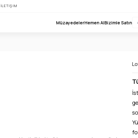
I
İLETIŞIM
Müzayedeler
Hemen Al
Bizimle Satın
Lo
Tü
İs
ge
so
Yü
fo