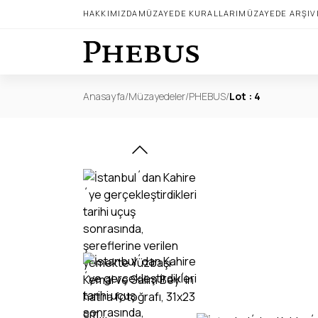
HAKKIMIZDA
MÜZAYEDE KURALLARI
MÜZAYEDE ARŞIV
Anasayfa
/
Müzayedeler
/
PHEBUS
/
Lot : 4