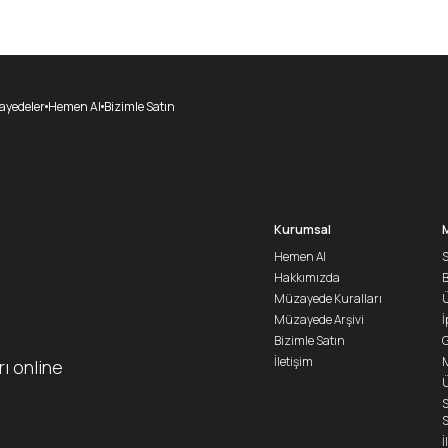
yedeler
Hemen Al
Bizimle Satın
Kurumsal
Hemen Al
S
Hakkımızda
Müzayede Kuralları
Ü
Müzayede Arşivi
İ
Bizimle Satın
G
İletişim
M
rı online
Ü
S
S
İ