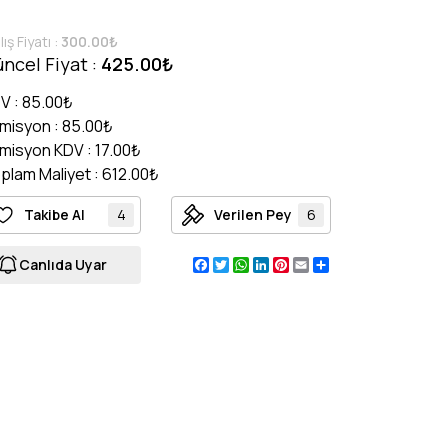
lış Fiyatı :
300.00₺
ncel Fiyat :
425.00₺
V : 85.00₺
misyon : 85.00₺
misyon KDV : 17.00₺
plam Maliyet : 612.00₺
Takibe Al
4
Verilen Pey
6
Facebook
Twitter
WhatsApp
LinkedIn
Pinterest
Email
Share
Canlıda Uyar