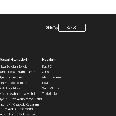
Giriş Yap
Kayıt Ol
Müşteri Hizmetleri
Hesabım
ıkça Sorulan Sorular
Kayıt Ol
Banka Hesap Numaramız
Giriş Yap
yelik Sözleşmesi
Alarm Sistemi
ptal ve İade Politikası
Peylerim
izlilik Politikası
Satın Aldıklarım
üşteri Aydınlatma Metni
Takip Listem
yelik Süreci Aydınlatma Metni
ipariş / Müzayede Kazanımı
üreci Aydınlatma Metni
letişim Formu Aydınlatma