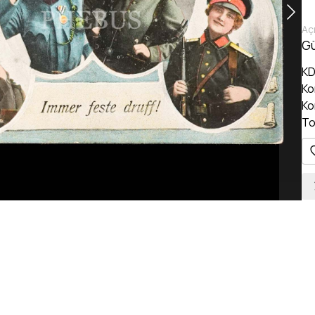
Açı
Gü
KD
Ko
Ko
To