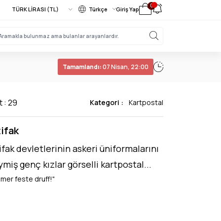
0
Türkçe
Giriş Yap
Tamamlandı:
07 Nisan, 22:00
t : 29
Kategori :
Kartpostal
tifak
tifak devletlerinin askeri üniformalarını
ymiş genç kızlar görselli kartpostal...
mmer feste druff!"