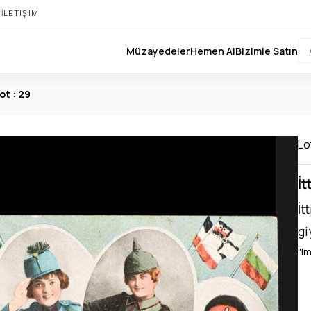
I
İLETIŞIM
Müzayedeler
Hemen Al
Bizimle Satın
ot : 29
Lo
İt
İt
gi
"I