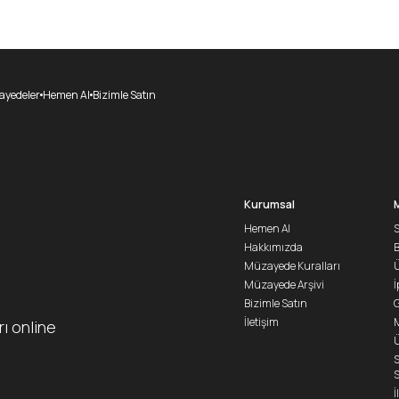
yedeler
Hemen Al
Bizimle Satın
Kurumsal
Hemen Al
S
Hakkımızda
Müzayede Kuralları
Ü
Müzayede Arşivi
İ
Bizimle Satın
G
İletişim
M
rı online
Ü
S
S
İ