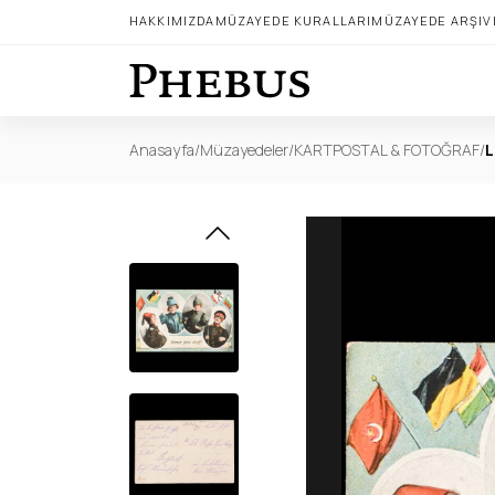
HAKKIMIZDA
MÜZAYEDE KURALLARI
MÜZAYEDE ARŞIV
Anasayfa
/
Müzayedeler
/
KARTPOSTAL & FOTOĞRAF
/
L