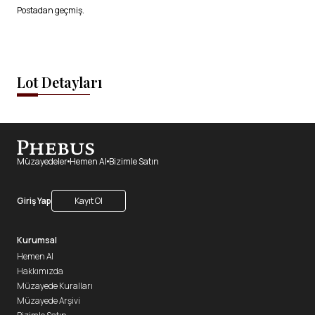
Postadan geçmiş.
Lot Detayları
Müzayedeler
Hemen Al
Bizimle Satın
Giriş Yap
Kayıt Ol
Kurumsal
Hemen Al
Hakkımızda
Müzayede Kuralları
Müzayede Arşivi