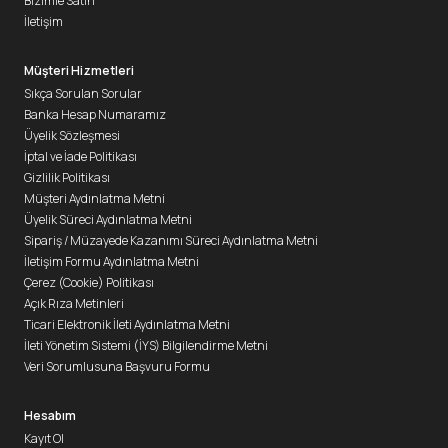
Bizimle Satın
İletişim
Müşteri Hizmetleri
Sıkça Sorulan Sorular
Banka Hesap Numaramız
Üyelik Sözleşmesi
İptal ve İade Politikası
Gizlilik Politikası
Müşteri Aydınlatma Metni
Üyelik Süreci Aydınlatma Metni
Sipariş / Müzayede Kazanımı Süreci Aydınlatma Metni
İletişim Formu Aydınlatma Metni
Çerez (Cookie) Politikası
Açık Rıza Metinleri
Ticari Elektronik İleti Aydınlatma Metni
İleti Yönetim Sistemi (İYS) Bilgilendirme Metni
Veri Sorumlusuna Başvuru Formu
Hesabım
Kayıt Ol