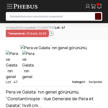
Anasayfa
/
Müzayedeler
/
CUMARTESİ
/
Lot : 47
Tamamlandı:
23 Aralık, 22:00
Lot : 47
Kategori :
Kartpostal
Pera ve Galata´nın genel görünümü,
"Constantinople - Vue Generale de Pera et
Galata", 14x9 cm...