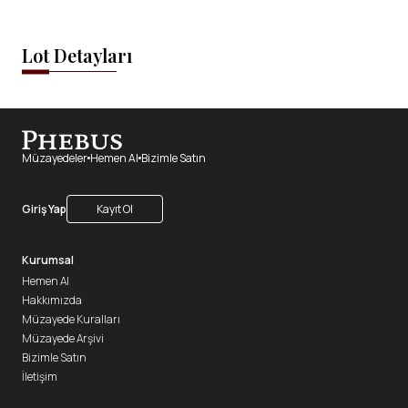
Lot Detayları
Müzayedeler
Hemen Al
Bizimle Satın
Giriş Yap
Kayıt Ol
Kurumsal
Hemen Al
Hakkımızda
Müzayede Kuralları
Müzayede Arşivi
Bizimle Satın
İletişim