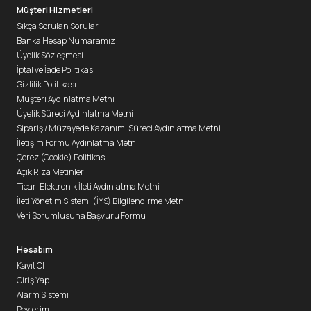
Müşteri Hizmetleri
Sıkça Sorulan Sorular
Banka Hesap Numaramız
Üyelik Sözleşmesi
İptal ve İade Politikası
Gizlilik Politikası
Müşteri Aydınlatma Metni
Üyelik Süreci Aydınlatma Metni
Sipariş / Müzayede Kazanımı Süreci Aydınlatma Metni
İletişim Formu Aydınlatma Metni
Çerez (Cookie) Politikası
Açık Rıza Metinleri
Ticari Elektronik İleti Aydınlatma Metni
İleti Yönetim Sistemi (İYS) Bilgilendirme Metni
Veri Sorumlusuna Başvuru Formu
Hesabım
Kayıt Ol
Giriş Yap
Alarm Sistemi
Peylerim