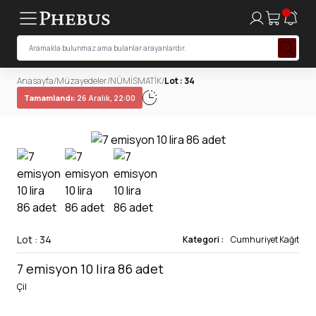
Anasayfa
/
Müzayedeler
/
NÜMİSMATİK
/
Lot : 34
Tamamlandı:
26 Aralık, 22:00
Lot : 34
Kategori :
Cumhuriyet Kağıt
7 emisyon 10 lira 86 adet
Çil