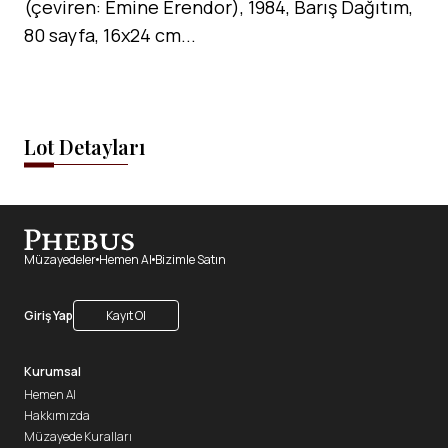
(çeviren: Emine Erendor), 1984, Barış Dağıtım,
80 sayfa, 16x24 cm...
Lot Detayları
Müzayedeler
Hemen Al
Bizimle Satın
Giriş Yap
Kayıt Ol
Kurumsal
Hemen Al
Hakkımızda
Müzayede Kuralları