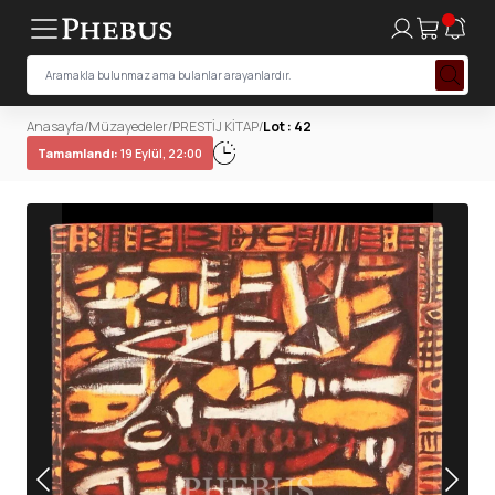
Anasayfa
/
Müzayedeler
/
PRESTİJ KİTAP
/
Lot : 42
Tamamlandı:
19 Eylül, 22:00