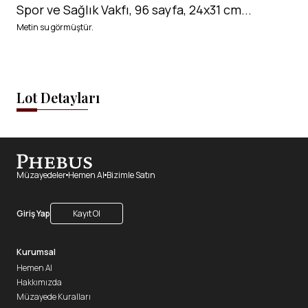
Spor ve Sağlık Vakfı, 96 sayfa, 24x31 cm...
Metin su görmüştür.
Lot Detayları
Müzayedeler
Hemen Al
Bizimle Satın
Giriş Yap
Kayıt Ol
Kurumsal
Hemen Al
Hakkımızda
Müzayede Kuralları