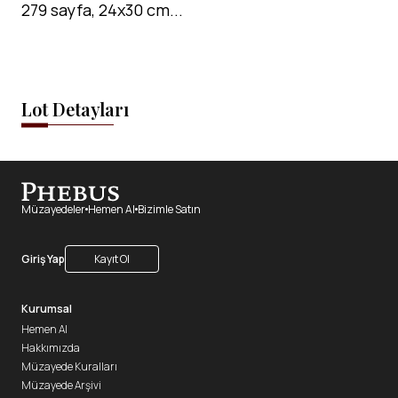
279 sayfa, 24x30 cm...
Lot Detayları
Müzayedeler
Hemen Al
Bizimle Satın
Giriş Yap
Kayıt Ol
Kurumsal
Hemen Al
Hakkımızda
Müzayede Kuralları
Müzayede Arşivi