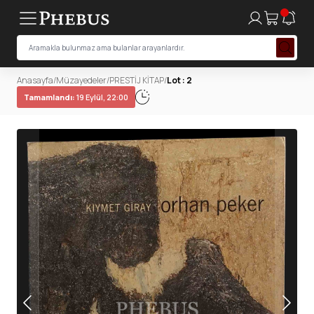
Anasayfa
/
Müzayedeler
/
PRESTİJ KİTAP
/
Lot : 2
Tamamlandı:
19 Eylül, 22:00