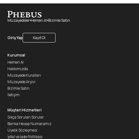
Müzayedeler
Hemen Al
Bizimle Satın
Giriş Yap
Kayıt Ol
Kurumsal
Hemen Al
Hakkımızda
Müzayede Kuralları
Müzayede Arşivi
Bizimle Satın
İletişim
Müşteri Hizmetleri
Sıkça Sorulan Sorular
Banka Hesap Numaramız
Üyelik Sözleşmesi
İptal ve İade Politikası