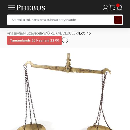
Anasayfa
/
Müzayedeler
/
AĞIRLIK VE ÖLÇÜLER
/
Lot : 16
Tamamlandı:
25 Haziran, 22:00