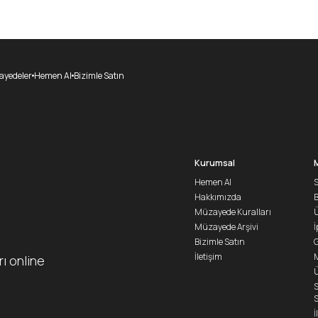
yedeler
Hemen Al
Bizimle Satın
Kurumsal
Hemen Al
S
Hakkımızda
Müzayede Kuralları
Ü
Müzayede Arşivi
İ
Bizimle Satın
G
İletişim
M
rı online
Ü
S
S
İ