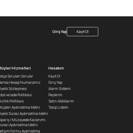
Giriş Yap
Kayıt Ol
Müşteri Hizmetleri
Hesabım
ıkça Sorulan Sorular
Kayıt Ol
Banka Hesap Numaramız
Giriş Yap
yelik Sözleşmesi
Alarm Sistemi
ptal ve İade Politikası
Peylerim
izlilik Politikası
Satın Aldıklarım
üşteri Aydınlatma Metni
Takip Listem
yelik Süreci Aydınlatma Metni
ipariş / Müzayede Kazanımı
üreci Aydınlatma Metni
letişim Formu Aydınlatma