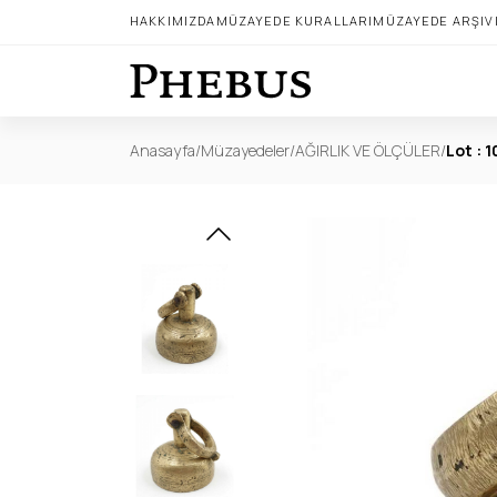
HAKKIMIZDA
MÜZAYEDE KURALLARI
MÜZAYEDE ARŞIV
Anasayfa
/
Müzayedeler
/
AĞIRLIK VE ÖLÇÜLER
/
Lot : 1