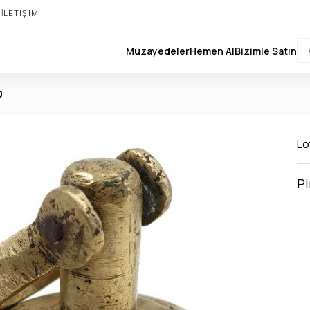
I
İLETIŞIM
Müzayedeler
Hemen Al
Bizimle Satın
0
Lot
Pi