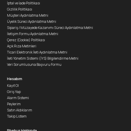
İptal ve İade Politikası
Gizlilik Politikası
Müşteri Aydınlatma Metni
Üyelik Süreci Aydınlatma Metni
Sipariş / Müzayede Kazanımı Süreci Aydınlatma Metni
İletişim Formu Aydınlatma Metni
Çerez (Cookie) Politikası
Açık Rıza Metinleri
Ticari Elektronik İleti Aydınlatma Metni
İleti Yönetim Sistemi (İYS) Bilgilendirme Metni
Veri Sorumlusuna Başvuru Formu
Hesabım
Kayıt Ol
Giriş Yap
Alarm Sistemi
Peylerim
Satın Aldıklarım
Takip Listem
Phebus Hakkında