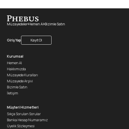
Müzayedeler
Hemen Al
Bizimle Satın
Giriş Yap
Kayıt Ol
Kurumsal
Hemen Al
Hakkımızda
Müzayede Kuralları
Müzayede Arşivi
Bizimle Satın
İletişim
Müşteri Hizmetleri
Sıkça Sorulan Sorular
Banka Hesap Numaramız
Üyelik Sözleşmesi