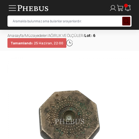
Anasayfa
/
Müzayedeler
/
AĞIRLIK VE ÖLÇÜLER
/
Lot : 6
Tamamlandı:
25 Haziran, 22:00