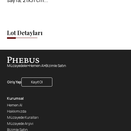
sayfa, 21x31 cm...
Lot Detayları
Müzayedeler
Hemen Al
Bizimle Satın
Giriş Yap
Kayıt Ol
Kurumsal
Hemen Al
Hakkımızda
Müzayede Kuralları
Müzayede Arşivi
Bizimle Satın