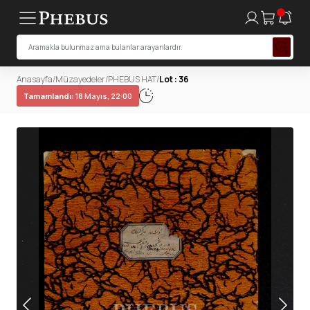
Anasayfa
/
Müzayedeler
/
PHEBUS HAT
/
Lot : 36
Tamamlandı:
18 Mayıs, 22:00