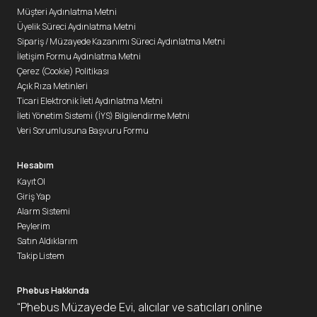
Müşteri Aydınlatma Metni
Üyelik Süreci Aydınlatma Metni
Sipariş / Müzayede Kazanımı Süreci Aydınlatma Metni
İletişim Formu Aydınlatma Metni
Çerez (Cookie) Politikası
Açık Rıza Metinleri
Ticari Elektronik İleti Aydınlatma Metni
İleti Yönetim Sistemi (İYS) Bilgilendirme Metni
Veri Sorumlusuna Başvuru Formu
Hesabım
Kayıt Ol
Giriş Yap
Alarm Sistemi
Peylerim
Satın Aldıklarım
Takip Listem
Phebus Hakkında
“Phebus Müzayede Evi, alıcılar ve satıcıları online