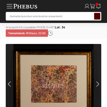
Anasayfa
/
Müzayedeler
/
PHEBUS HAT
/
Lot : 34
Tamamlandı:
18 Mayıs, 22:00