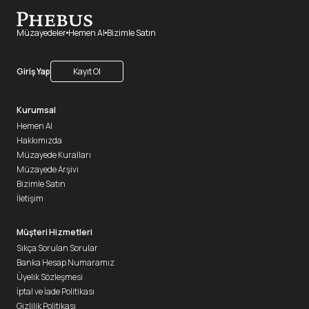
Müzayedeler
Hemen Al
Bizimle Satın
Giriş Yap
Kayıt Ol
Kurumsal
Hemen Al
Hakkımızda
Müzayede Kuralları
Müzayede Arşivi
Bizimle Satın
İletişim
Müşteri Hizmetleri
Sıkça Sorulan Sorular
Banka Hesap Numaramız
Üyelik Sözleşmesi
İptal ve İade Politikası
Gizlilik Politikası