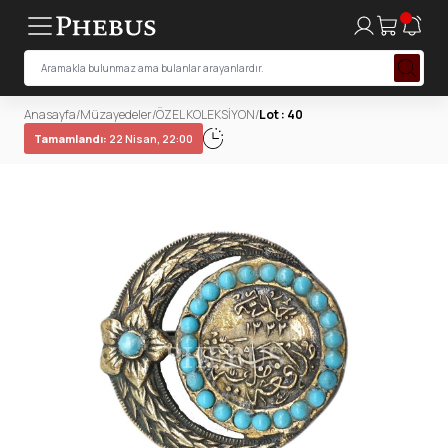
Anasayfa
/
Müzayedeler
/
ÖZEL KOLEKSİYON
/
Lot : 40
Tamamlandı:
22 Nisan, 22:00