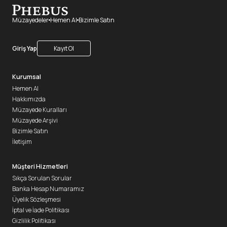
Müzayedeler
Hemen Al
Bizimle Satın
Giriş Yap
Kayıt Ol
Kurumsal
Hemen Al
Hakkımızda
Müzayede Kuralları
Müzayede Arşivi
Bizimle Satın
İletişim
Müşteri Hizmetleri
Sıkça Sorulan Sorular
Banka Hesap Numaramız
Üyelik Sözleşmesi
İptal ve İade Politikası
Gizlilik Politikası