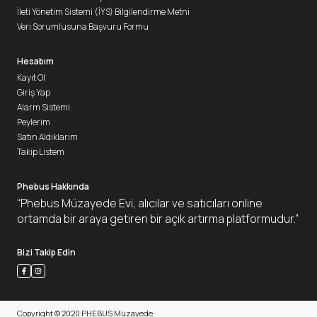
İleti Yönetim Sistemi (İYS) Bilgilendirme Metni
Veri Sorumlusuna Başvuru Formu
Hesabım
Kayıt Ol
Giriş Yap
Alarm Sistemi
Peylerim
Satın Aldıklarım
Takip Listem
Phebus Hakkında
“Phebus Müzayede Evi, alıcılar ve satıcıları online
ortamda bir araya getiren bir açık artırma platformudur.”
Bizi Takip Edin
Copyright © 2020 PHEBUS Müzayede