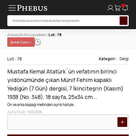
Anasayfa
/
Müzayedeler
/
/
Lot : 78
Şimdi Canlı ›
Lot : 78
Kategori :
Dergi
Mustafa Kemal Atatürk´ün vefatının birinci
yıldönümünde çıkan Münif Fehim kapaklı
Yedigün (7 Gün) dergisi, 7 İkinciteşrin (Kasım)
1938 (No. 348), 18 sayfa, 25x34 cm...
Ön ve arka kapağı metinden ayrık haliyle.
Açılış Fiyatı :
100.00₺