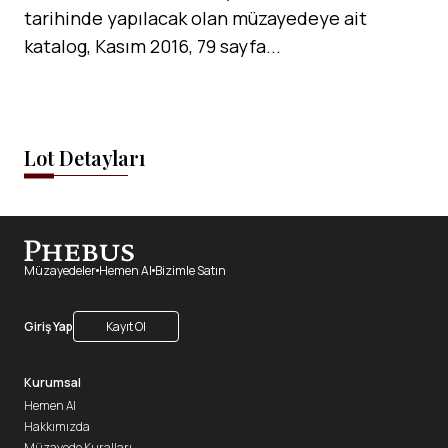
tarihinde yapılacak olan müzayedeye ait
katalog, Kasım 2016, 79 sayfa...
Lot Detayları
Müzayedeler
Hemen Al
Bizimle Satın
Giriş Yap
Kayıt Ol
Kurumsal
Hemen Al
Hakkımızda
Müzayede Kuralları