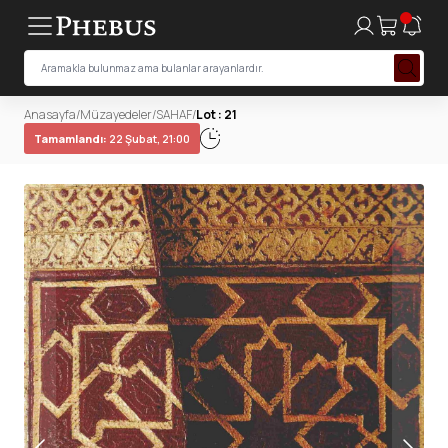
Anasayfa
/
Müzayedeler
/
SAHAF
/
Lot : 21
Tamamlandı:
22 Şubat, 21:00