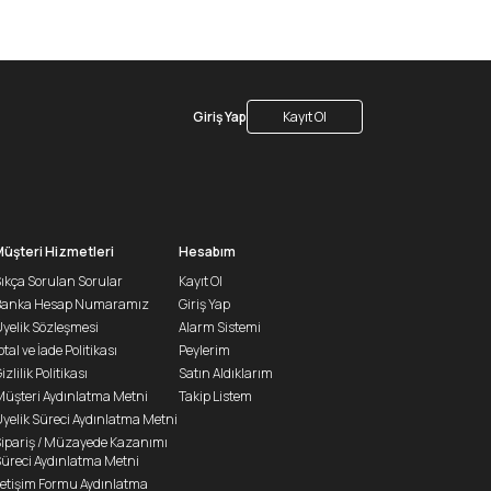
Giriş Yap
Kayıt Ol
Müşteri Hizmetleri
Hesabım
ıkça Sorulan Sorular
Kayıt Ol
Banka Hesap Numaramız
Giriş Yap
yelik Sözleşmesi
Alarm Sistemi
ptal ve İade Politikası
Peylerim
izlilik Politikası
Satın Aldıklarım
üşteri Aydınlatma Metni
Takip Listem
yelik Süreci Aydınlatma Metni
ipariş / Müzayede Kazanımı
üreci Aydınlatma Metni
letişim Formu Aydınlatma