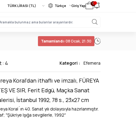
0
Türkçe
Giriş Yap
Tamamlandı:
08 Ocak, 21:30
t : 4
Kategori :
Efemera
reya Koral'dan ithaflı ve imzalı, FÜREYA
EŞ VE SIR, Ferit Edgü, Maçka Sanat
lerisi, İstanbul 1992, 78 s., 23x27 cm
eya Koral´ın 40. Sanat yılı dolayısıyla hazırlanmıştır.
af; "Şükriye Işığa sevgilerle, 1992"