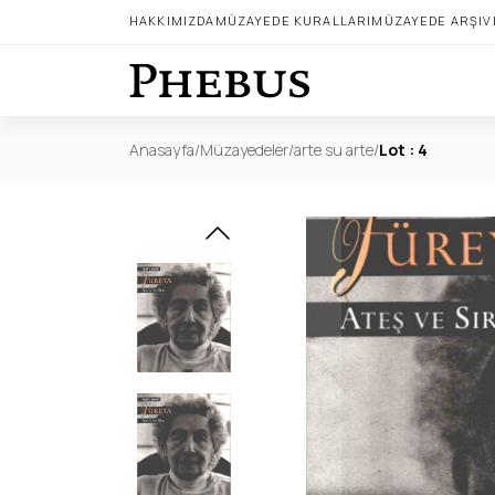
HAKKIMIZDA
MÜZAYEDE KURALLARI
MÜZAYEDE ARŞIV
Anasayfa
/
Müzayedeler
/
arte su arte
/
Lot : 4