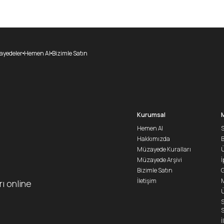
yedeler
Hemen Al
Bizimle Satın
Kurumsal
Hemen Al
S
Hakkımızda
Müzayede Kuralları
Ü
Müzayede Arşivi
İ
Bizimle Satın
G
İletişim
M
rı online
Ü
S
S
İ