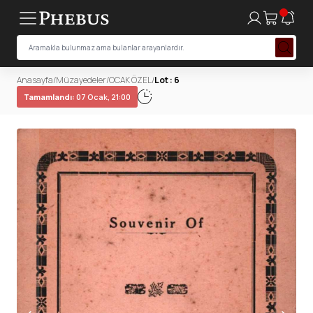
Anasayfa
/
Müzayedeler
/
OCAK ÖZEL
/
Lot : 6
Tamamlandı:
07 Ocak, 21:00