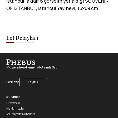
İstanbul´a dair 6 görselin yer aldığı SOUVENIR
OF İSTANBUL, İstanbul Yayınevi, 16x69 cm
Lot Detayları
Müzayedeler
Hemen Al
Bizimle Satın
Giriş Yap
Kayıt Ol
Kurumsal
Hemen Al
Hakkımızda
Müzayede Kuralları