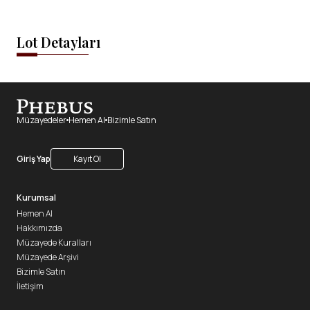
Lot Detayları
Müzayedeler
Hemen Al
Bizimle Satın
Giriş Yap
Kayıt Ol
Kurumsal
Hemen Al
Hakkımızda
Müzayede Kuralları
Müzayede Arşivi
Bizimle Satın
İletişim