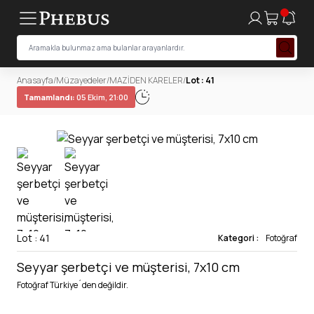
Anasayfa
/
Müzayedeler
/
MAZİDEN KARELER
/
Lot : 41
Tamamlandı:
05 Ekim, 21:00
Lot : 41
Kategori :
Fotoğraf
Seyyar şerbetçi ve müşterisi, 7x10 cm
Fotoğraf Türkiye´den değildir.