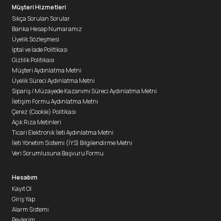
Müşteri Hizmetleri
Sıkça Sorulan Sorular
Banka Hesap Numaramız
Üyelik Sözleşmesi
İptal ve İade Politikası
Gizlilik Politikası
Müşteri Aydınlatma Metni
Üyelik Süreci Aydınlatma Metni
Sipariş / Müzayede Kazanımı Süreci Aydınlatma Metni
İletişim Formu Aydınlatma Metni
Çerez (Cookie) Politikası
Açık Rıza Metinleri
Ticari Elektronik İleti Aydınlatma Metni
İleti Yönetim Sistemi (İYS) Bilgilendirme Metni
Veri Sorumlusuna Başvuru Formu
Hesabım
Kayıt Ol
Giriş Yap
Alarm Sistemi
Peylerim