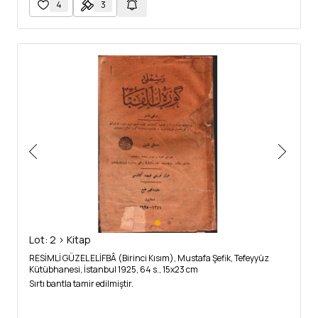
4
3
Lot: 2 > Kitap
RESİMLİ GÜZEL ELİFBÂ (Birinci Kısım), Mustafa Şefik, Tefeyyüz
Kütübhanesi, İstanbul 1925, 64 s., 15x23 cm
Sırtı bantla tamir edilmiştir.