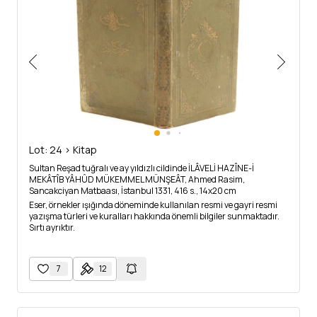
Lot: 24 > Kitap
Sultan Reşad tuğralı ve ay yıldızlı cildinde İLÂVELİ HAZÎNE-İ
MEKÂTÎB YÂHÛD MÜKEMMEL MÜNŞEÂT, Ahmed Rasim,
Sancakciyan Matbaası, İstanbul 1331, 416 s., 14x20 cm
Eser, örnekler ışığında döneminde kullanılan resmi ve gayri resmi
yazışma türleri ve kuralları hakkında önemli bilgiler sunmaktadır.
Sırtı ayrıktır.
7
12