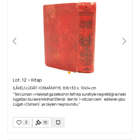
Lot: 12 > Kitap
İLÂVELİ LÜGÂT-I OSMÂNİYYE, 816+30 s., 10x14 cm
"Tercüman-ı Hakikat gazetesinin tefrika suretiyle neşretdiği ecnebi
lügatlari bu kere Midhat Efendi´den bi´l-istizan cem´ edilerek işbu
Lügat-i Osmanî´ye zeylen neşrolundu."
3
10