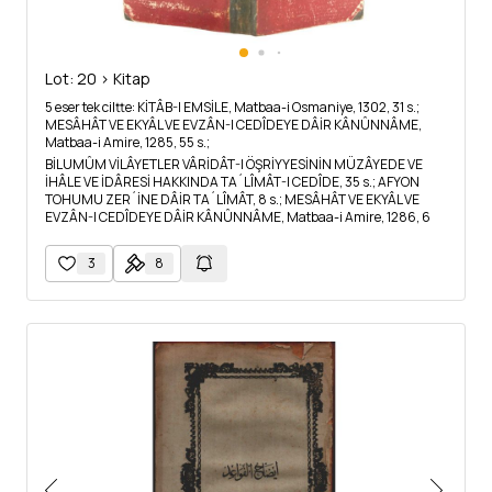
Lot: 20 > Kitap
5 eser tek ciltte: KİTÂB-I EMSİLE, Matbaa-i Osmaniye, 1302, 31 s.;
MESÂHÂT VE EKYÂL VE EVZÂN-I CEDÎDEYE DÂİR KÂNÛNNÂME,
Matbaa-i Amire, 1285, 55 s.;
BİLUMÛM VİLÂYETLER VÂRİDÂT-I ÖŞRİYYESİNİN MÜZÂYEDE VE
İHÂLE VE İDÂRESİ HAKKINDA TA´LÎMÂT-I CEDÎDE, 35 s.; AFYON
TOHUMU ZER´İNE DÂİR TA´LÎMÂT, 8 s.; MESÂHÂT VE EKYÂL VE
EVZÂN-I CEDÎDEYE DÂİR KÂNÛNNÂME, Matbaa-i Amire, 1286, 6
s., 13x20 cm
3
8