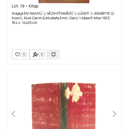
Lot: 19 > Kitap
Arapça EN-NAHVÜ´L-VÂZIH FÎ KAVÂİDİ´L-LÜGATİ´L-ARABİYYE (2.
Kısım), Ali el-Carim & Mustafa Emin, Darü´l-Maarif, Mısır 1953,
164 s., 14x20 cm
1
1