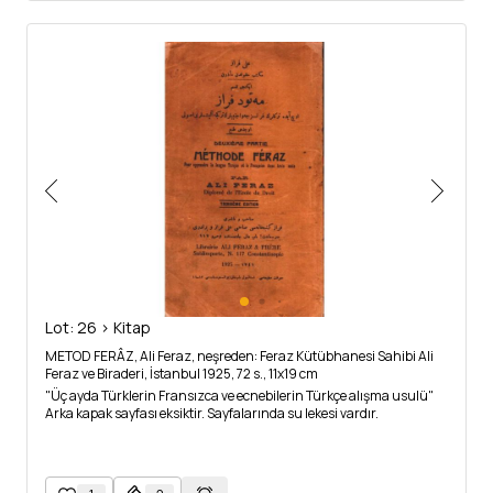
Lot: 26 > Kitap
METOD FERÂZ, Ali Feraz, neşreden: Feraz Kütübhanesi Sahibi Ali
Feraz ve Biraderi, İstanbul 1925, 72 s., 11x19 cm
"Üç ayda Türklerin Fransızca ve ecnebilerin Türkçe alışma usulü"
Arka kapak sayfası eksiktir. Sayfalarında su lekesi vardır.