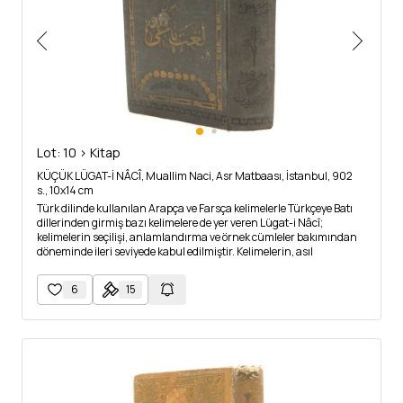
Lot: 10 > Kitap
KÜÇÜK LÜGAT-İ NÂCÎ, Muallim Naci, Asr Matbaası, İstanbul, 902
s., 10x14 cm
Türk dilinde kullanılan Arapça ve Farsça kelimelerle Türkçeye Batı
dillerinden girmiş bazı kelimelere de yer veren Lügat-i Nâcî;
kelimelerin seçilişi, anlamlandırma ve örnek cümleler bakımından
döneminde ileri seviyede kabul edilmiştir. Kelimelerin, asıl
dillerindeki anlamlarının değil, Türkçede kazandıkları manaların
gösterildiği sözlükte müellifin kendi şiirlerinden veya başka
6
15
şairlerden örnek çeşitli mısra ve beyitler de yer almaktadır. Sözlük
"fetva" kelimesine kadar Muallim Naci tarafından hazırlanıp
yayımlanmış, Nâci´nin ölümü üzerine geri kalan kısmı
Müstecabizâde İsmet Bey tarafından tamamlanmıştır. Sırtı ayrıktır.