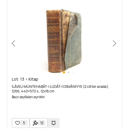
Lot: 13 > Kitap
İLÂVELİ MÜNTEHABÂT-I LÜGÂT-İ OSMÂNİYYE (2 cilt bir arada),
1286, 440+570 s., 12x18 cm
Bazı sayfaları ayrıktır.
5
12