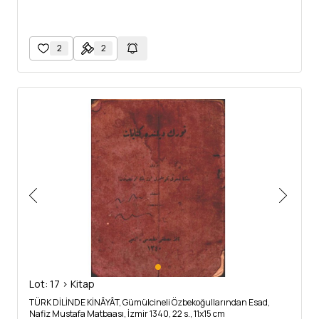
2
2
Lot: 17 > Kitap
TÜRK DİLİNDE KİNÂYÂT, Gümülcineli Özbekoğullarından Esad,
Nafiz Mustafa Matbaası, İzmir 1340, 22 s., 11x15 cm