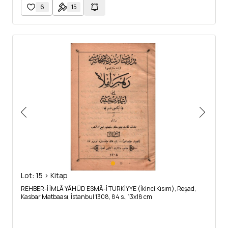
6
15
Lot: 15 > Kitap
REHBER-İ İMLÂ YÂHÛD ESMÂ-İ TÜRKİYYE (İkinci Kısım), Reşad,
Kasbar Matbaası, İstanbul 1308, 84 s., 13x18 cm