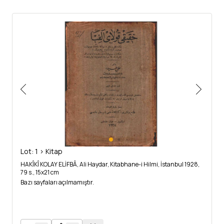
Lot: 1 > Kitap
HAKÎKÎ KOLAY ELİFBÂ, Ali Haydar, Kitabhane-i Hilmi, İstanbul 1928,
79 s., 15x21 cm
Bazı sayfaları açılmamıştır.