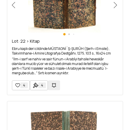
Lot: 22 > Kitap
Ebru kaplı deri cildinde MÜSTAGNİ´Ş-ŞURÛH (Şerh-i Emsile),
Takvimhane-i Amire Litografya Destgâhı, 1275, 103 s., 16x24 cm
"İlm-i sarf ve nahiv ve sair fünun-ı Arabîyi tahsile heveskâr
olanlara mucib yüsr ve sühulet olmak murad ile telif olan işbu
şerh-i Türkî risaleler ve bazı risale-i Arabiyye ile mecmuatü´l-
mergube olub…" Sırtı kısmen ayrıktır.
4
4