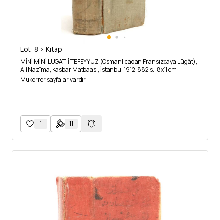
Lot: 8 > Kitap
MİNİ MİNİ LÜGAT-İ TEFEYYÜZ (Osmanlıcadan Fransızcaya Lügât),
Ali Nazîma, Kasbar Matbaası, İstanbul 1912, 882 s., 8x11 cm
Mükerrer sayfalar vardır.
1
11