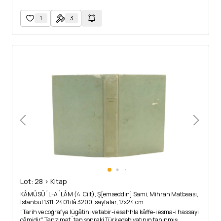
1
3
Lot: 28 > Kitap
KÂMÛSÜ´L-A´LÂM (4. Cilt), Ş[emseddin] Sami, Mihran Matbaası,
İstanbul 1311, 2401 ilâ 3200. sayfalar, 17x24 cm
"Tarih ve coğrafya lügâtini ve tabir-i esahhla kâffe-i esma-i hassayı
câmidir" Tanzimat´tan sonraki Türk edebiyatının tanınmış