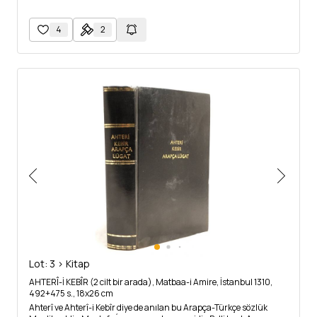
4
2
Lot: 3 > Kitap
AHTERÎ-İ KEBÎR (2 cilt bir arada), Matbaa-i Amire, İstanbul 1310,
492+475 s., 18x26 cm
Ahterî ve Ahterî-i Kebîr diye de anılan bu Arapça-Türkçe sözlük