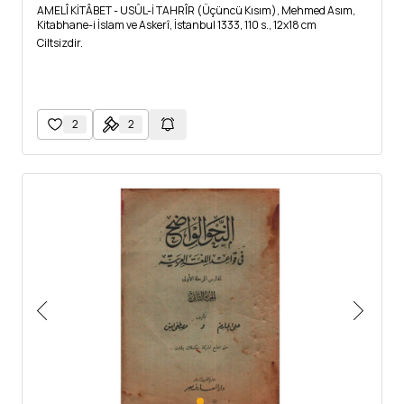
AMELÎ KİTÂBET - USÛL-İ TAHRÎR (Üçüncü Kısım), Mehmed Asım,
Kitabhane-i İslam ve Askerî, İstanbul 1333, 110 s., 12x18 cm
Ciltsizdir.
2
2