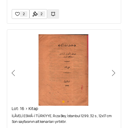
2
2
Lot: 16 > Kitap
İLÂVELİ ESMÂ-İ TÜRKİYYE, Rıza Bey, İstanbul 1299, 32 s., 12x17 cm
Son sayfasının alt kenarları yırtıktır.