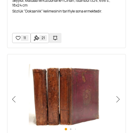
Seyyidi, Matbaa ve Kütübhane-i Cihan, İstanbul 1324, 656 s.,
18x24 cm
Sözlük "Doksanlık" kelimesinin tarifiyle sona ermektedir.
11
21