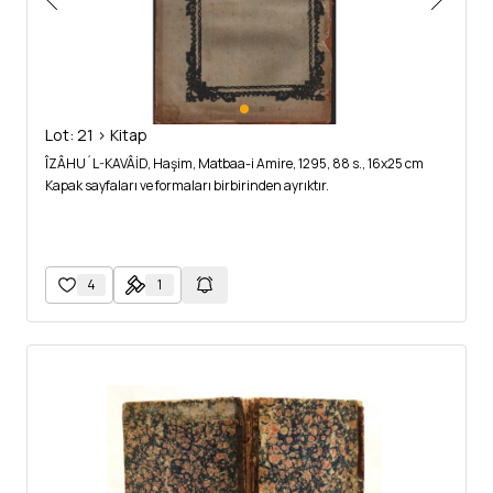
Lot: 21 > Kitap
ÎZÂHU´L-KAVÂİD, Haşim, Matbaa-i Amire, 1295, 88 s., 16x25 cm
Kapak sayfaları ve formaları birbirinden ayrıktır.
4
1