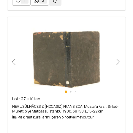
1
2
Lot: 27 > Kitap
NEV USÛL HÂCESİZ [HOCASIZ] FRANSIZCA, Mustafa Fazıl, Şirket-i
Mürettibiye Matbaası, İstanbul 1900, 39+50 s., 15x22 cm
İlişikte kıraat kurallarını içeren bir cetvel mevcuttur.