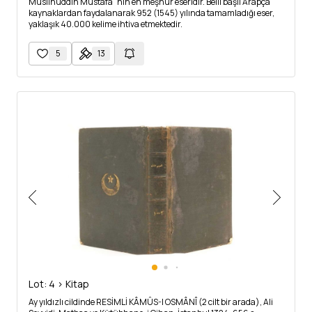
Muslihuddin Mustafa´nın en meşhur eseridir. Belli başlı Arapça
kaynaklardan faydalanarak 952 (1545) yılında tamamladığı eser,
yaklaşık 40.000 kelime ihtiva etmektedir.
5
13
Lot: 4 > Kitap
Ay yıldızlı cildinde RESİMLİ KÂMÛS-I OSMÂNÎ (2 cilt bir arada), Ali