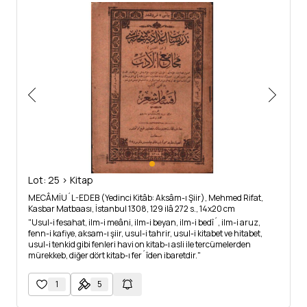
Lot: 25 > Kitap
MECÂMİU´L-EDEB (Yedinci Kitâb: Aksâm-ı Şiir), Mehmed Rifat,
Kasbar Matbaası, İstanbul 1308, 129 ilâ 272 s., 14x20 cm
"Usul-i fesahat, ilm-i meâni, ilm-i beyan, ilm-i bedî´, ilm-i aruz,
fenn-i kafiye, aksam-ı şiir, usul-i tahrir, usul-i kitabet ve hitabet,
usul-i tenkid gibi fenleri havi on kitab-ı asli ile tercümelerden
mürekkeb, diğer dört kitab-ı fer´îden ibaretdir."
1
5