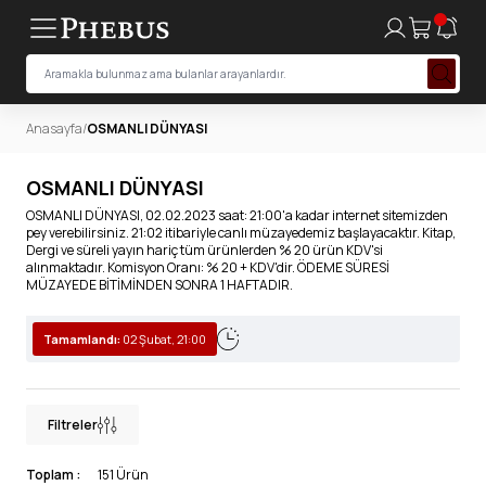
Anasayfa
/
OSMANLI DÜNYASI
OSMANLI DÜNYASI
OSMANLI DÜNYASI, 02.02.2023 saat: 21:00'a kadar internet sitemizden
pey verebilirsiniz. 21:02 itibariyle canlı müzayedemiz başlayacaktır. Kitap,
Dergi ve süreli yayın hariç tüm ürünlerden % 20 ürün KDV'si
alınmaktadır. Komisyon Oranı: % 20 + KDV'dir. ÖDEME SÜRESİ
MÜZAYEDE BİTİMİNDEN SONRA 1 HAFTADIR.
Tamamlandı:
02 Şubat, 21:00
Filtreler
Toplam :
151 Ürün