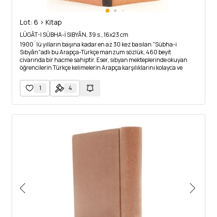
Lot: 6 > Kitap
LÜGÂT-I SÜBHA-İ SIBYÂN, 39 s., 16x23 cm
1900´lü yılların başına kadar en az 30 kez basılan "Sübha-i
Sıbyân"adlı bu Arapça-Türkçe manzum sözlük, 460 beyit
civarında bir hacme sahiptir. Eser, sıbyan mekteplerinde okuyan
öğrencilerin Türkçe kelimelerin Arapça karşılıklarını kolayca ve
zevk alarak öğrenmelerini sağlayan, öğretici ve ezberlenmesi kolay
bir okul sözlüğü olması sebebiyle oldukça rağbet görmüştür.
1
4