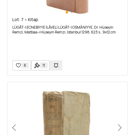
Lot: 7 > Kitap
LÜGÂT-I ECNEBİYYE İLÂVELİ LÜGÂT-I OSMÂNİYYE, Dr. Hüseyin
Remzi, Matbaa-i Hüseyin Remzi, İstanbul 1298, 623 s., 9x12 cm
6
11