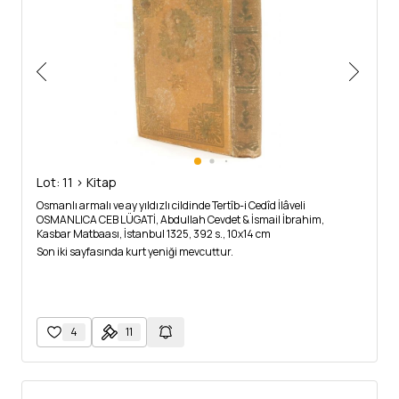
Lot: 11 > Kitap
Osmanlı armalı ve ay yıldızlı cildinde Tertîb-i Cedîd İlâveli
OSMANLICA CEB LÜGATİ, Abdullah Cevdet & İsmail İbrahim,
Kasbar Matbaası, İstanbul 1325, 392 s., 10x14 cm
Son iki sayfasında kurt yeniği mevcuttur.
4
11