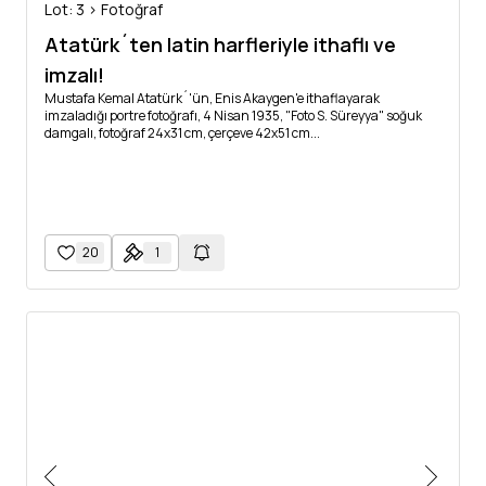
Lot: 3 > Fotoğraf
Atatürk´ten latin harfleriyle ithaflı ve
imzalı!
Mustafa Kemal Atatürk´'ün, Enis Akaygen'e ithaflayarak
imzaladığı portre fotoğrafı, 4 Nisan 1935, "Foto S. Süreyya" soğuk
damgalı, fotoğraf 24x31 cm, çerçeve 42x51 cm...
20
1