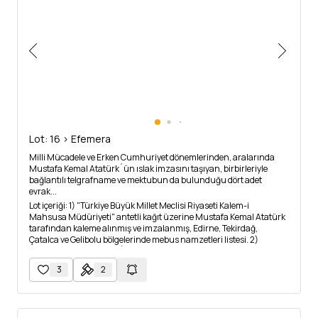
Lot: 16 > Efemera
Milli Mücadele ve Erken Cumhuriyet dönemlerinden, aralarında
Mustafa Kemal Atatürk´ün ıslak imzasını taşıyan, birbirleriyle
bağlantılı telgrafname ve mektubun da bulunduğu dört adet
evrak...
Lot içeriği: 1) "Türkiye Büyük Millet Meclisi Riyaseti Kalem-i
Mahsusa Müdüriyeti" antetli kağıt üzerine Mustafa Kemal Atatürk
tarafından kaleme alınmış ve imzalanmış, Edirne, Tekirdağ,
Çatalca ve Gelibolu bölgelerinde mebus namzetleri listesi. 2)
Mustafa Kemal Atatürk´ün ıslak imzasını taşıyan, Edirne Levası
´nda mebus namzeti olarak Cafer Tayyar Bey´in seçildiğini bildiren
3
2
tebrik telgrafnamesi. 3) İstanbul Telgraf Merkezleri´ne gönderilen,
Edirne Mebusu Cafer Tayyar Bey´in Mustafa Kemal Atatürk´e
göndereceği telgraflardan ücret alınmaması gerektiğine dair
evrak. 4) Telgrafa ait şifre dokümanı.