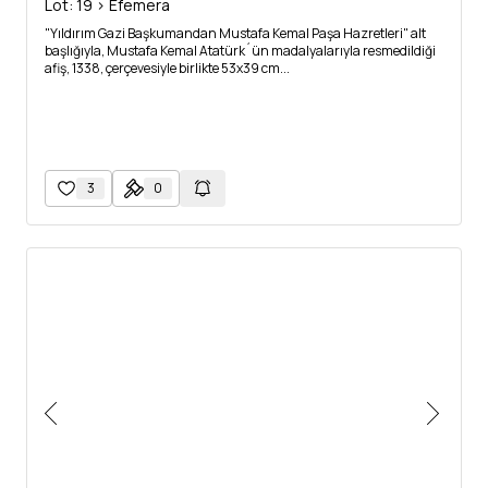
Lot: 19 > Efemera
"Yıldırım Gazi Başkumandan Mustafa Kemal Paşa Hazretleri" alt
başlığıyla, Mustafa Kemal Atatürk´ün madalyalarıyla resmedildiği
afiş, 1338, çerçevesiyle birlikte 53x39 cm...
3
0