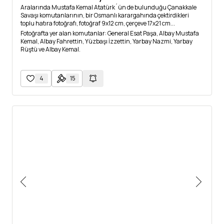
Aralarında Mustafa Kemal Atatürk´ün de bulunduğu Çanakkale
Savaşı komutanlarının, bir Osmanlı karargahında çektirdikleri
toplu hatıra fotoğrafı, fotoğraf 9x12 cm, çerçeve 17x21 cm...
Fotoğrafta yer alan komutanlar: General Esat Paşa, Albay Mustafa
Kemal, Albay Fahrettin, Yüzbaşı İzzettin, Yarbay Nazmi, Yarbay
Rüştü ve Albay Kemal.
4
15