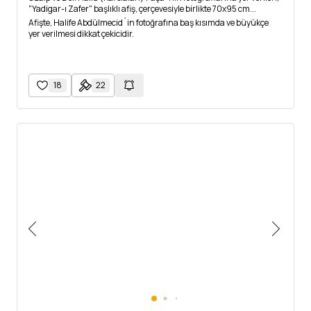
"Yadigar-ı Zafer" başlıklı afiş, çerçevesiyle birlikte 70x95 cm...
Afişte, Halife Abdülmecid´in fotoğrafına baş kısımda ve büyükçe
yer verilmesi dikkat çekicidir.
18
22