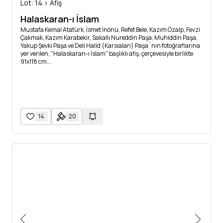
Lot: 14 > Afiş
Halaskaran-ı İslam
Mustafa Kemal Atatürk, İsmet İnönü, Refet Bele, Kazım Özalp, Fevzi
Çakmak, Kazım Karabekir, Sakallı Nureddin Paşa, Muhiddin Paşa,
Yakup Şevki Paşa ve Deli Halid (Karsıalan) Paşa´nın fotoğraflarına
yer verilen, "Halaskaran-ı İslam" başlıklı afiş, çerçevesiyle birlikte
91x118 cm...
14
20