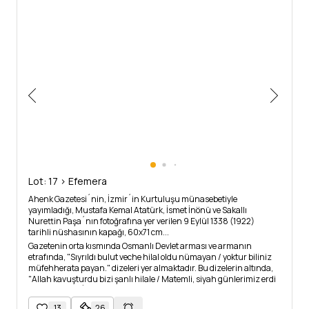
Lot: 17 > Efemera
Ahenk Gazetesi´nin, İzmir´in Kurtuluşu münasebetiyle
yayımladığı, Mustafa Kemal Atatürk, İsmet İnönü ve Sakallı
Nurettin Paşa´nın fotoğrafına yer verilen 9 Eylül 1338 (1922)
tarihli nüshasının kapağı, 60x71 cm...
Gazetenin orta kısmında Osmanlı Devlet arması ve armanın
etrafında, "Sıyrıldı bulut veche hilal oldu nümayan / yoktur biliniz
müfehherata payan." dizeleri yer almaktadır. Bu dizelerin altında,
"Allah kavuşturdu bizi şanlı hilale / Matemli, siyah günlerimiz erdi
zevale / Vatan´ın çeşm-u dil-i canına tab-ı efgansın / Ey büyük
ordu necat-ı aver sensin" yazılıdır.
13
26