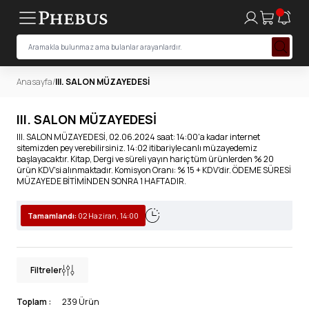
Anasayfa
/
III. SALON MÜZAYEDESİ
III. SALON MÜZAYEDESİ
III. SALON MÜZAYEDESİ, 02.06.2024 saat: 14:00'a kadar internet
sitemizden pey verebilirsiniz. 14:02 itibariyle canlı müzayedemiz
başlayacaktır. Kitap, Dergi ve süreli yayın hariç tüm ürünlerden % 20
ürün KDV'si alınmaktadır. Komisyon Oranı: % 15 + KDV'dir. ÖDEME SÜRESİ
MÜZAYEDE BİTİMİNDEN SONRA 1 HAFTADIR.
Tamamlandı:
02 Haziran, 14:00
Filtreler
Toplam :
239 Ürün