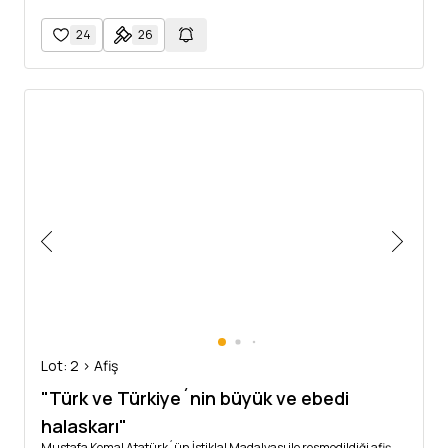
24
26
Lot: 2 > Afiş
"Türk ve Türkiye´nin büyük ve ebedi
halaskarı"
Mustafa Kemal Atatürk´ün İstiklal Madalyası ile resmedildiği afiş,