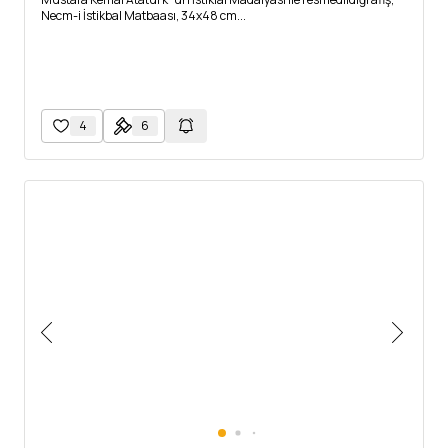
Necm-i İstikbal Matbaası, 34x48 cm...
4
6