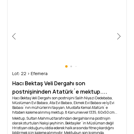
Lot: 22 > Efemera
Hacı Bektaş Veli Dergahı son
postnişininden Atatürk´e mektup....
Hacı Bektaş Veli Dergahı son postnişini Salih Niyazi Dedebaba,
Müslüman Evi Babası, Ata Evi Babası, Ekmek Evi Babası ve İş Evi
Babası´nın mühürlerini taşıyan, Mustafa Kemal Atatürk´e
hitaben kaleme alınmış mektup, 8 Kanunievvel 1335, 60x50 cm...
Mektup, Sultan Mahmud tarafından dergahlarına postnişin
olarak oturtulan Nakşi şeyhinin, Bektaşiler´in Müslüman değil
Hristiyan olduğunu iddia ederek halk arasında fitne çıkardığını
bildirmek için kaleme alınmıştır. Mektubun son kısmında,