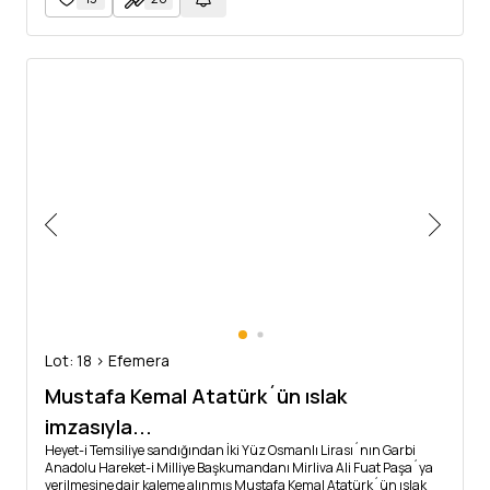
Lot: 18 > Efemera
Mustafa Kemal Atatürk´ün ıslak
imzasıyla...
Heyet-i Temsiliye sandığından İki Yüz Osmanlı Lirası´nın Garbi
Anadolu Hareket-i Milliye Başkumandanı Mirliva Ali Fuat Paşa´ya
verilmesine dair kaleme alınmış Mustafa Kemal Atatürk´ün ıslak