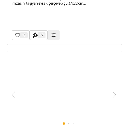
imzasını taşıyan evrak, çerçeve ölçü 37x22 cm...
15
12