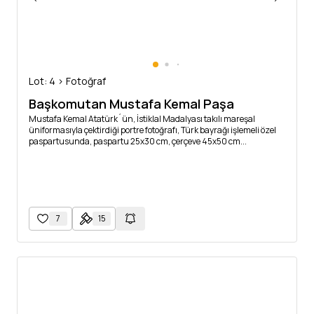
Lot: 4 > Fotoğraf
Başkomutan Mustafa Kemal Paşa
Mustafa Kemal Atatürk´ün, İstiklal Madalyası takılı mareşal
üniformasıyla çektirdiği portre fotoğrafı, Türk bayrağı işlemeli özel
paspartusunda, paspartu 25x30 cm, çerçeve 45x50 cm...
7
15