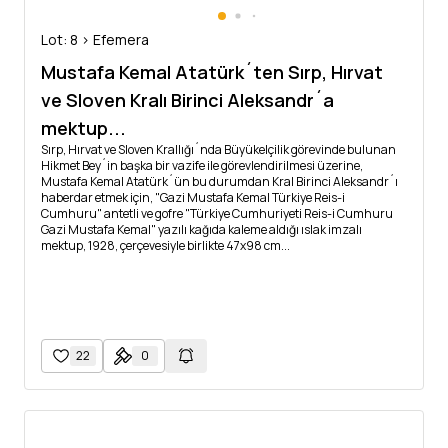
Lot: 8 > Efemera
Mustafa Kemal Atatürk´ten Sırp, Hırvat
ve Sloven Kralı Birinci Aleksandr´a
mektup...
Sırp, Hırvat ve Sloven Krallığı´nda Büyükelçilik görevinde bulunan
Hikmet Bey´in başka bir vazife ile görevlendirilmesi üzerine,
Mustafa Kemal Atatürk´ün bu durumdan Kral Birinci Aleksandr´ı
haberdar etmek için, "Gazi Mustafa Kemal Türkiye Reis-i
Cumhuru" antetli ve gofre "Türkiye Cumhuriyeti Reis-i Cumhuru
Gazi Mustafa Kemal" yazılı kağıda kaleme aldığı ıslak imzalı
mektup, 1928, çerçevesiyle birlikte 47x98 cm...
22
0