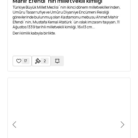
Mahir Efendi´nin milletvekili kimliği
Türkiye Büyük Millet Meclisi´nin ikinci dönem milletvekillerinden,
Umûru Tasarrufiye ve Umûru Diyaniye Encümeni Reisliği
görevlerinde bulunmuş olan Kastamonu mebusu Ahmet Mahir
Efendi´nin, Mustafa Kemal Atatürk´ün ıslak imzasını taşıyan, 11
Ağustos 1339 tarihli milletvekili kimliği, 16x13 cm...
Deri kimlik kabıyla birlikte.
17
2