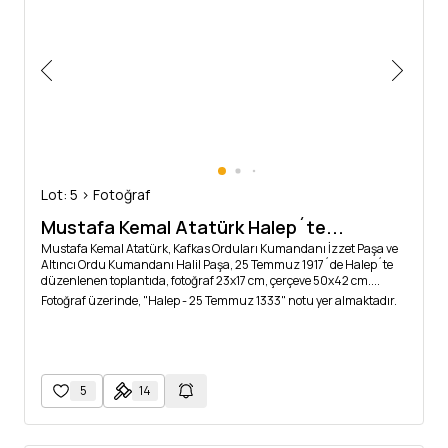
Lot: 5 > Fotoğraf
Mustafa Kemal Atatürk Halep´te...
Mustafa Kemal Atatürk, Kafkas Orduları Kumandanı İzzet Paşa ve
Altıncı Ordu Kumandanı Halil Paşa, 25 Temmuz 1917´de Halep´te
düzenlenen toplantıda, fotoğraf 23x17 cm, çerçeve 50x42 cm....
Fotoğraf üzerinde, "Halep - 25 Temmuz 1333" notu yer almaktadır.
5
14