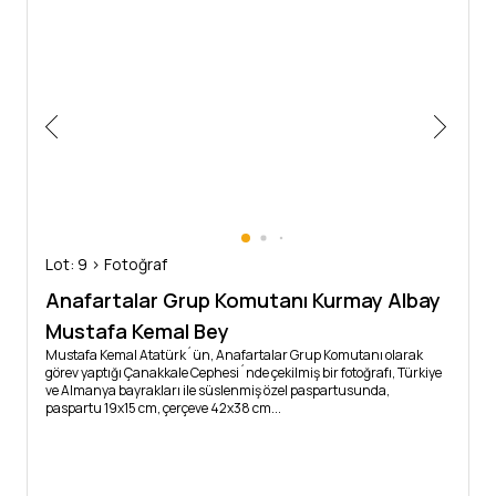
Lot: 9 > Fotoğraf
Anafartalar Grup Komutanı Kurmay Albay
Mustafa Kemal Bey
Mustafa Kemal Atatürk´ün, Anafartalar Grup Komutanı olarak
görev yaptığı Çanakkale Cephesi´nde çekilmiş bir fotoğrafı, Türkiye
ve Almanya bayrakları ile süslenmiş özel paspartusunda,
paspartu 19x15 cm, çerçeve 42x38 cm...