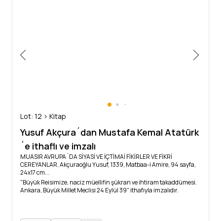
meslek itibariyle Konya'dan bir menfaati olamaz. Bu adam ve
eşinin Antalya üzerinden, Konya'dan İstanbul'a dönmelerine izin
vermek üzere Konya'daki yetkililere emir verirseniz, size minnettar
kalırım; tabi ki, bu hususta hiçbir mahsur görmemeniz gerekir.
Ekselans, zatınıza yüksek ve samimi takdirlerimi sunarım.
Erna Val. Nurizade"
Lot: 12 > Kitap
Yusuf Akçura´dan Mustafa Kemal Atatürk
´e ithaflı ve imzalı
MUASIR AVRUPA´DA SİYASİ VE İÇTİMAİ FİKİRLER VE FİKRİ
CEREYANLAR, Akçuraoğlu Yusuf, 1339, Matbaa-i Amire, 94 sayfa,
24x17 cm...
"Büyük Reisimize, naciz müellifin şükran ve ihtiram takaddümesi.
Ankara, Büyük Millet Meclisi 24 Eylül 39" ithafıyla imzalıdır.