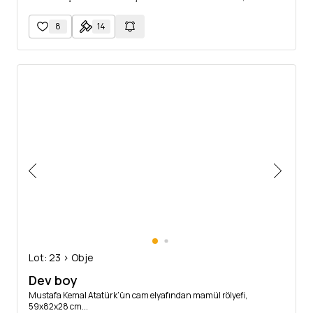
babaganın ve Bektaşi dergahının son postnişini Salih Niyazi
Dedebaba´nın mührü yer almaktadır. Bunun yanı sıra mektupta
8
14
"Fuat Paşa icab eden muameleyi yapmıştır." notu yer almaktadır.
Lot: 23 > Obje
Dev boy
Mustafa Kemal Atatürk’ün cam elyafından mamül rölyefi,
59x82x28 cm...