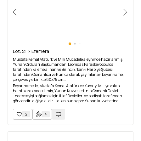
Lot: 21 > Efemera
Mustafa Kemal Atatürk ve Milli Mücadele aleyhinde hazırlanmış,
Yunan Orduları Başkumandanı Leonidas Paraskevopoulos
tarafından kaleme alınan ve Birinci Erkan-ı Harbiye Şubesi
tarafından Osmanlıca ve Rumca olarak yayımlanan beyanname,
çerçevesiyle birlikte 60x75 cm...
Beyannamede, Mustafa Kemal Atatürk ve Kuva-yı Milliye vatan
haini olarak addedilmiş, Yunan Kuvvetleri´nin Osmanlı Devleti
´nde asayişi sağlamak için İtilaf Devletleri ve padişah tarafından
görvlendirildiği yazılıdır. Halkın buna göre Yunan kuvvetlerine
karşı gelmemesi, verilen emirlere irayet etmesi, Mustafa Kemal
Atatürk ve Kuva-yı Milliye´nin ülkeden def edilmesi için Yunan
2
4
kuvveleri ile iş birliği içerisinde olması öğütlenmiştir. Mustafa
Kemal Atatürk ve Kuva-yı Milliye ile ilişiği olup da bundan
vazgeçmek isteyenlerin affedileceği, aksi takdirde yakalananların
meydanda kurşuna diziliceği ile beyanname sonlandırılmıştır.