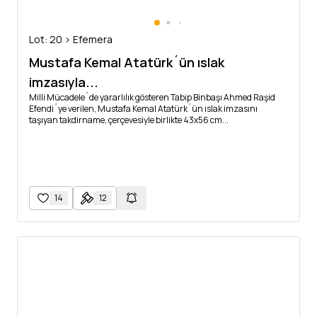
Lot: 20 > Efemera
Mustafa Kemal Atatürk´ün ıslak
imzasıyla...
Milli Mücadele´de yararlılık gösteren Tabip Binbaşı Ahmed Raşid
Efendi´ye verilen, Mustafa Kemal Atatürk´ün ıslak imzasını
taşıyan takdirname, çerçevesiyle birlikte 43x56 cm...
14
12