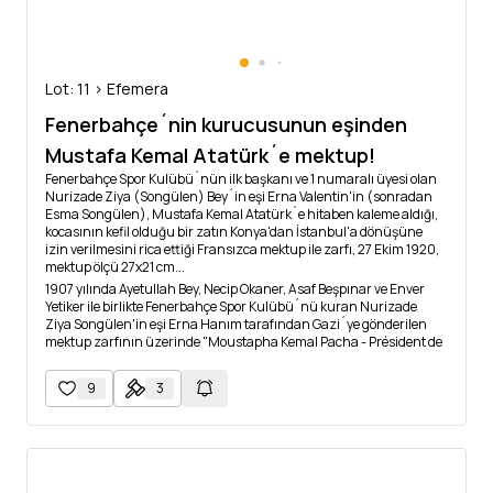
Lot: 11 > Efemera
Fenerbahçe´nin kurucusunun eşinden
Mustafa Kemal Atatürk´e mektup!
Fenerbahçe Spor Kulübü´nün ilk başkanı ve 1 numaralı üyesi olan
Nurizade Ziya (Songülen) Bey´in eşi Erna Valentin'in (sonradan
Esma Songülen), Mustafa Kemal Atatürk´e hitaben kaleme aldığı,
kocasının kefil olduğu bir zatın Konya'dan İstanbul'a dönüşüne
izin verilmesini rica ettiği Fransızca mektup ile zarfı, 27 Ekim 1920,
mektup ölçü 27x21 cm...
1907 yılında Ayetullah Bey, Necip Okaner, Asaf Beşpınar ve Enver
Yetiker ile birlikte Fenerbahçe Spor Kulübü´nü kuran Nurizade
Ziya Songülen'in eşi Erna Hanım tarafından Gazi´ye gönderilen
mektup zarfının üzerinde "Moustapha Kemal Pacha - Président de
la Grande Assembleé Nationale" (Mustafa Kemal Paşa - Ulusal
Meclis Başkanı) ibaresi yer almaktadır. Mektubun çevirisi:
9
3
"27 Ekim 1920, Ankara
Ekselans,
Bana ilgileneceğinize dair söz verdiğiniz üzere, Konya Düyun-u
Umumiyye-i Osmaniye müfettişi ve eşi hakkında sizi meşgul etmek
cüretini gösteriyorum. Bilgiğiniz üzere, kocam bu zata kefildir ve