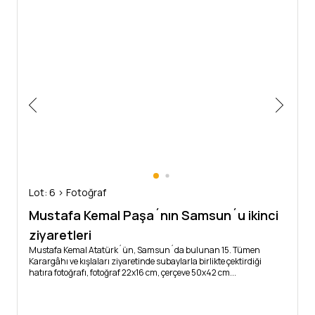
Lot: 6 > Fotoğraf
Mustafa Kemal Paşa´nın Samsun´u ikinci
ziyaretleri
Mustafa Kemal Atatürk´ün, Samsun´da bulunan 15. Tümen
Karargâhı ve kışlaları ziyaretinde subaylarla birlikte çektirdiği
hatıra fotoğrafı, fotoğraf 22x16 cm, çerçeve 50x42 cm...