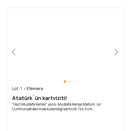
Lot: 1 > Efemera
Atatürk´ün kartviziti!
"Gazi Mustafa Kemal" yazılı, Mustafa Kemal Atatürk´ün
Cumhuriyet devrinde kullandığı kartvizit, 7x4,5 cm...