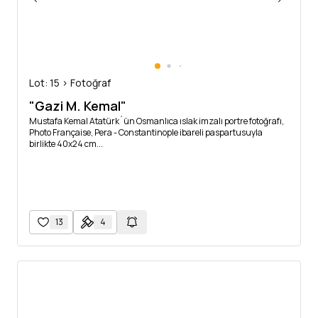
Lot: 15 > Fotoğraf
"Gazi M. Kemal"
Mustafa Kemal Atatürk´ün Osmanlıca ıslak imzalı portre fotoğrafı,
Photo Française, Pera - Constantinople ibareli paspartusuyla
birlikte 40x24 cm...
13
4