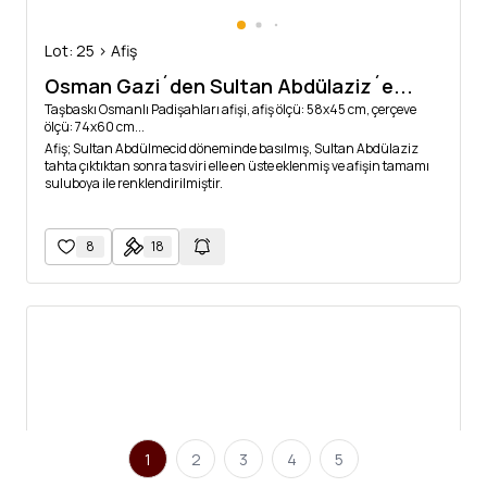
Lot: 25 > Afiş
Osman Gazi´den Sultan Abdülaziz´e...
Taşbaskı Osmanlı Padişahları afişi, afiş ölçü: 58x45 cm, çerçeve
ölçü: 74x60 cm...
Afiş; Sultan Abdülmecid döneminde basılmış, Sultan Abdülaziz
tahta çıktıktan sonra tasviri elle en üste eklenmiş ve afişin tamamı
suluboya ile renklendirilmiştir.
8
18
1
2
3
4
5