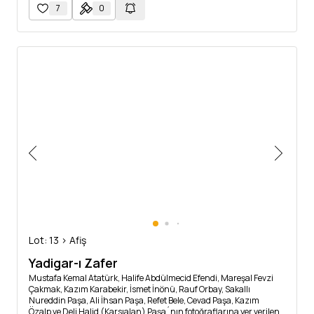
7
0
Lot: 13 > Afiş
Yadigar-ı Zafer
Mustafa Kemal Atatürk, Halife Abdülmecid Efendi, Mareşal Fevzi
Çakmak, Kazım Karabekir, İsmet İnönü, Rauf Orbay, Sakallı
Nureddin Paşa, Ali İhsan Paşa, Refet Bele, Cevad Paşa, Kazım
Özalp ve Deli Halid (Karsıalan) Paşa´nın fotoğraflarına yer verilen,