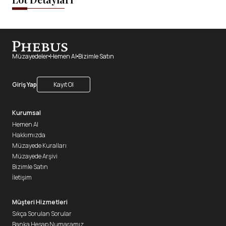
Müzayedeler
Hemen Al
Bizimle Satın
Giriş Yap
Kayıt Ol
Kurumsal
Hemen Al
Hakkımızda
Müzayede Kuralları
Müzayede Arşivi
Bizimle Satın
İletişim
Müşteri Hizmetleri
Sıkça Sorulan Sorular
Banka Hesap Numaramız