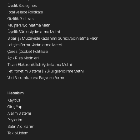
Üyelik Sözleşmesi
İptal ve İade Politikası
Gizlilik Politikası
Müşteri Aydınlatma Metni
Üyelik Süreci Aydınlatma Metni
Sipariş / Müzayede Kazanımı Süreci Aydınlatma Metni
İletişim Formu Aydınlatma Metni
Çerez (Cookie) Politikası
Açık Rıza Metinleri
Ticari Elektronik İleti Aydınlatma Metni
İleti Yönetim Sistemi (İYS) Bilgilendirme Metni
Veri Sorumlusuna Başvuru Formu
Hesabım
Kayıt Ol
Giriş Yap
Alarm Sistemi
Peylerim
Satın Aldıklarım
Takip Listem