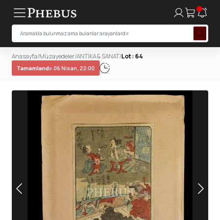
Anasayfa
/
Müzayedeler
/
ANTİKA & SANAT
/
Lot : 64
Tamamlandı:
06 Nisan, 22:00