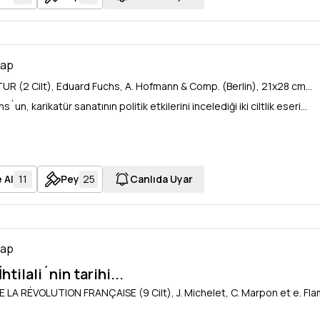
tap
UR (2 Cilt), Eduard Fuchs, A. Hofmann & Comp. (Berlin), 21x28 cm...
´un, karikatür sanatının politik etkilerini incelediği iki ciltlik eseri...
 Al
11
Pey
25
Canlıda Uyar
tap
htilali´nin tarihi...
 LA RÉVOLUTION FRANÇAISE (9 Cilt), J. Michelet, C. Marpon et e. Flam