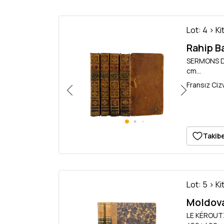
Lot: 4 > Ki
Rahip Ba
SERMONS DU
cm...
Fransız Cizv
Takibe
Lot: 5 > Ki
Moldova 
LE KÉROUTZ