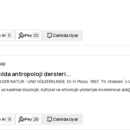
 Al
5
Pey
20
Canlıda Uyar
tap
ılda antropoloji dersleri...
 DER NATUR - UND VÖLKERKUNDE, Dr. H. Ploss, 1897, Th. Grieben´s Ve
´un kadınları biyolojik, kültürel ve etnolojik yönleriyle incelemeye aldığ
 Al
9
Pey
26
Canlıda Uyar