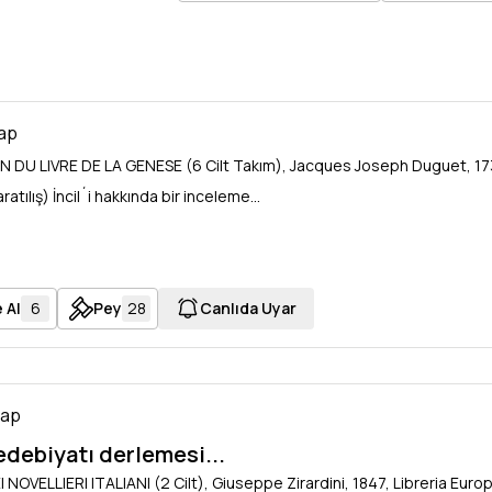
tap
 DU LIVRE DE LA GENESE (6 Cilt Takım), Jacques Joseph Duguet, 1732
atılış) İncil´i hakkında bir inceleme...
 Al
6
Pey
28
Canlıda Uyar
tap
edebiyatı derlemesi...
NOVELLIERI ITALIANI (2 Cilt), Giuseppe Zirardini, 1847, Libreria Euro