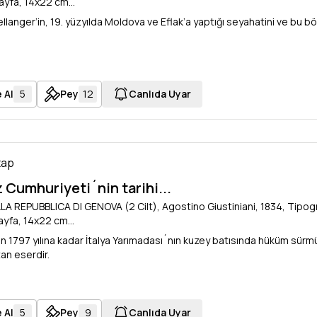
yfa, 14x22 cm...
llanger’in, 19. yüzyılda Moldova ve Eflak’a yaptığı seyahatini ve bu böl
 Al
5
Pey
12
Canlıda Uyar
tap
 Cumhuriyeti´nin tarihi...
A REPUBBLICA DI GENOVA (2 Cilt), Agostino Giustiniani, 1834, Tipogr
yfa, 14x22 cm...
an 1797 yılına kadar İtalya Yarımadası´nın kuzey batısında hüküm sürmü
tan eserdir.
 Al
5
Pey
9
Canlıda Uyar