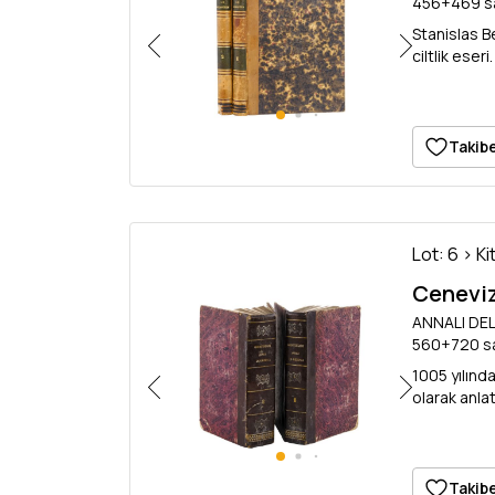
456+469 sa
Stanislas Be
ciltlik eseri.
Takibe
Lot: 6 > Ki
Ceneviz
ANNALI DELL
560+720 sa
1005 yılınd
olarak anla
Takibe