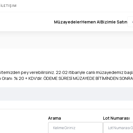
I
İLETIŞIM
Müzayedeler
Hemen Al
Bizimle Satın
itemizden pey verebilirsiniz. 22:02 itibariyle canlı müzayedemiz başlay
yon Oranı: % 20 + KDV'dir. ÖDEME SÜRESİ MÜZAYEDE BİTİMİNDEN SONRA
Arama
Lot Numarası