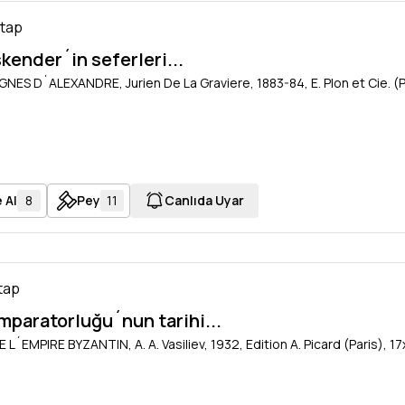
itap
kender´in seferleri...
ES D´ALEXANDRE, Jurien De La Graviere, 1883-84, E. Plon et Cie. (Pa
 Al
8
Pey
11
Canlıda Uyar
itap
İmparatorluğu´nun tarihi...
 L´EMPIRE BYZANTIN, A. A. Vasiliev, 1932, Edition A. Picard (Paris), 17