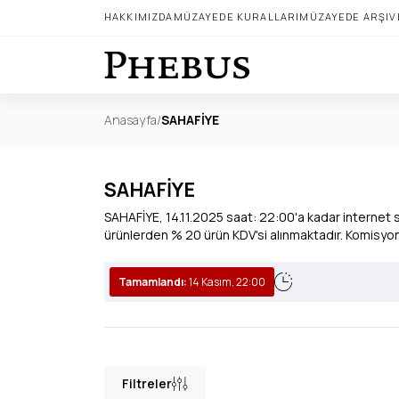
HAKKIMIZDA
MÜZAYEDE KURALLARI
MÜZAYEDE ARŞIV
Anasayfa
/
SAHAFİYE
SAHAFİYE
SAHAFİYE, 14.11.2025 saat: 22:00'a kadar internet s
ürünlerden % 20 ürün KDV'si alınmaktadır. Komis
Tamamlandı:
14 Kasım, 22:00
Filtreler