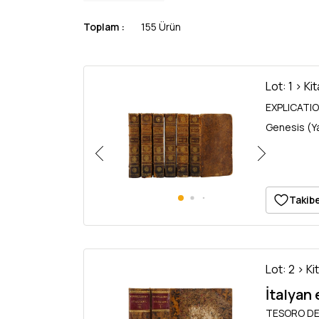
Toplam :
155 Ürün
Lot: 1 > Ki
EXPLICATION
Genesis (Yar
Takibe
Lot: 2 > Ki
İtalyan 
TESORO DEI 