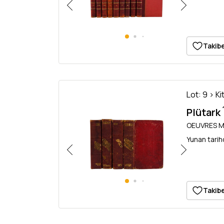
Takibe
Lot: 9 > Ki
Plütark
OEUVRES MOR
Yunan tarih
Takibe