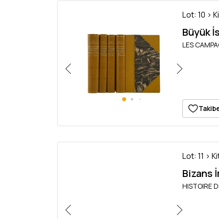
Lot: 10 > K
Büyük İs
LES CAMPAGN
Takibe
Lot: 11 > K
Bizans 
HISTOIRE DE