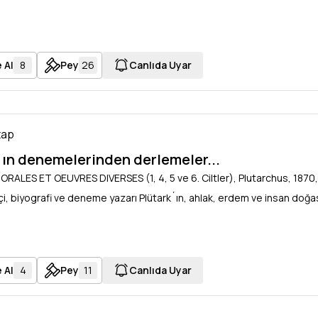
 Al
8
Pey
26
Canlıda Uyar
tap
´ın denemelerinden derlemeler...
ALES ET OEUVRES DIVERSES (1, 4, 5 ve 6. Ciltler), Plutarchus, 1870, L
çi, biyografi ve deneme yazarı Plütark´ın, ahlak, erdem ve insan doğa
 Al
4
Pey
11
Canlıda Uyar