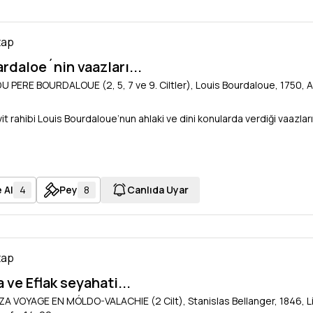
tap
rdaloe´nin vaazları...
 PERE BOURDALOUE (2, 5, 7 ve 9. Ciltler), Louis Bourdaloue, 1750, 
it rahibi Louis Bourdaloue’nun ahlaki ve dini konularda verdiği vaazları
 Al
4
Pey
8
Canlıda Uyar
tap
ve Eflak seyahati...
A VOYAGE EN MÓLDO-VALACHIE (2 Cilt), Stanislas Bellanger, 1846, Lib