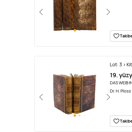
Takibe
Lot: 3 > Ki
19. yüzy
DAS WEIB IN
Dr. H. Ploss
Takibe