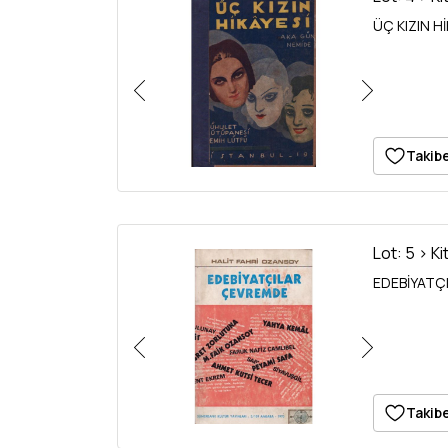
ÜÇ KIZIN Hİ
Takibe
Lot: 5 > Ki
EDEBİYATÇIL
Takibe