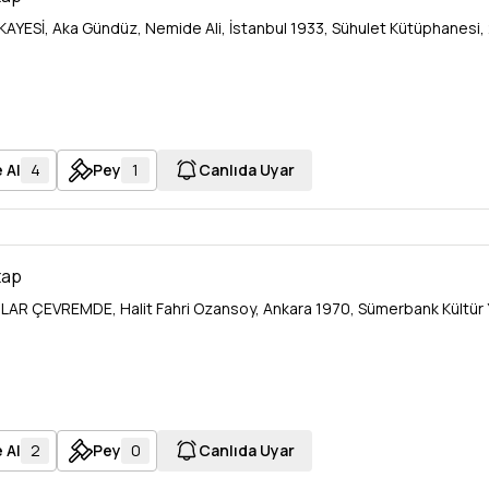
KAYESİ, Aka Gündüz, Nemide Ali, İstanbul 1933, Sühulet Kütüphanesi, 
 Al
4
Pey
1
Canlıda Uyar
tap
AR ÇEVREMDE, Halit Fahri Ozansoy, Ankara 1970, Sümerbank Kültür Yay
 Al
2
Pey
0
Canlıda Uyar