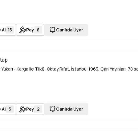
 Al
15
Pey
8
Canlıda Uyar
itap
ı Yukarı - Karga ile Tilki), Oktay Rıfat, İstanbul 1963, Çan Yayınları, 78 sa
 Al
3
Pey
2
Canlıda Uyar