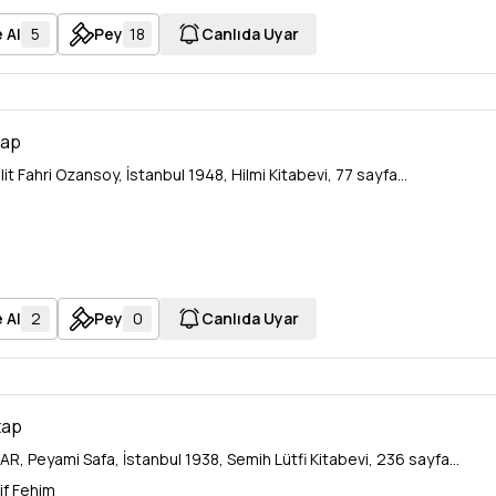
 Al
5
Pey
18
Canlıda Uyar
tap
t Fahri Ozansoy, İstanbul 1948, Hilmi Kitabevi, 77 sayfa...
 Al
2
Pey
0
Canlıda Uyar
tap
R, Peyami Safa, İstanbul 1938, Semih Lütfi Kitabevi, 236 sayfa...
if Fehim