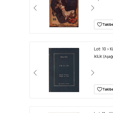
Takibe
Lot: 10 > K
İKİLİK (Aşağ
Takibe