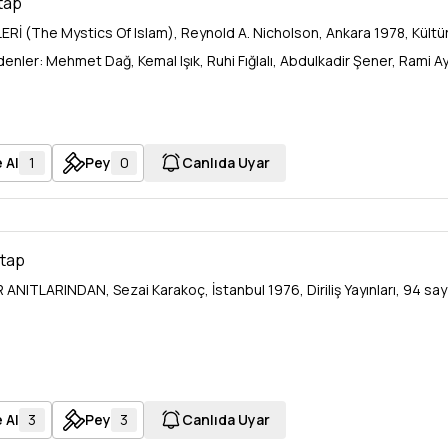
itap
ERİ (The Mystics Of Islam), Reynold A. Nicholson, Ankara 1978, Kültür Ba
nler: Mehmet Dağ, Kemal Işık, Ruhi Fığlalı, Abdulkadir Şener, Rami A
 Al
1
Pey
0
Canlıda Uyar
itap
R ANITLARINDAN, Sezai Karakoç, İstanbul 1976, Diriliş Yayınları, 94 sayf
 Al
3
Pey
3
Canlıda Uyar