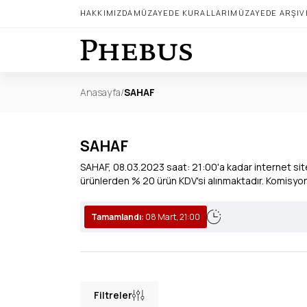
HAKKIMIZDA
MÜZAYEDE KURALLARI
MÜZAYEDE ARŞIV
Anasayfa
/
SAHAF
SAHAF
SAHAF, 08.03.2023 saat: 21:00'a kadar internet site
ürünlerden % 20 ürün KDV'si alınmaktadır. Komis
Tamamlandı:
08 Mart, 21:00
Filtreler