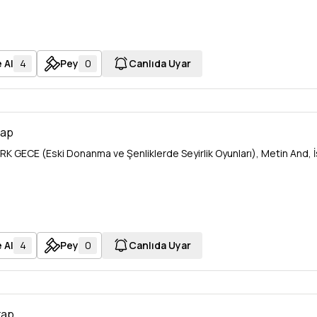
 Al
4
Pey
0
Canlıda Uyar
tap
RK GECE (Eski Donanma ve Şenliklerde Seyirlik Oyunları), Metin And, İs
 Al
4
Pey
0
Canlıda Uyar
tap