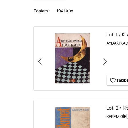
Toplam :
194 Ürün
Lot: 1 > Ki
AYDAKİ KADI
Takibe
Lot: 2 > Ki
KEREM GİBİ,