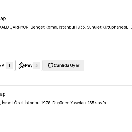
tap
ALB ÇARPIYOR, Behçet Kemal, İstanbul 1933, Sühulet Kütüphanesi, 17
 Al
1
Pey
3
Canlıda Uyar
tap
İsmet Özel, İstanbul 1978, Düşünce Yayınları, 155 sayfa...