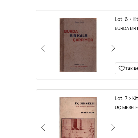
Lot: 6 > Ki
BURDA BİR K
Takibe
Lot: 7 > Ki
ÜÇ MESELE, 