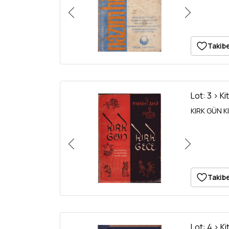
Takibe
Lot: 3 > Ki
KIRK GÜN KI
Takibe
Lot: 4 > Ki