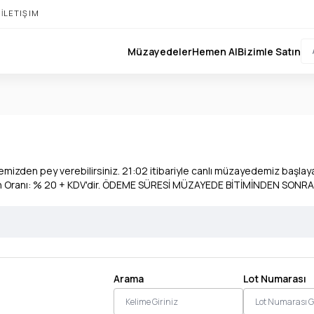
I
İLETIŞIM
Müzayedeler
Hemen Al
Bizimle Satın
mizden pey verebilirsiniz. 21:02 itibariyle canlı müzayedemiz başlayac
yon Oranı: % 20 + KDV'dir. ÖDEME SÜRESİ MÜZAYEDE BİTİMİNDEN SONRA
Arama
Lot Numarası