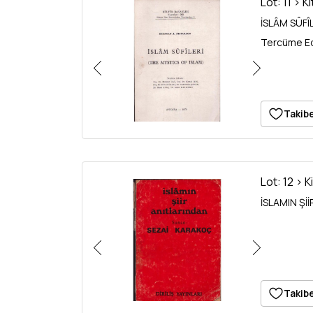
Lot: 11 > K
İSLÂM SÛFÎL
Tercüme Ede
Takibe
Lot: 12 > K
İSLAMIN Şİİ
Takibe