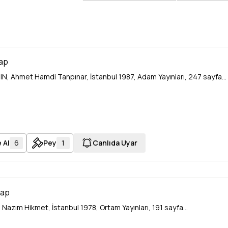
tap
N, Ahmet Hamdi Tanpınar, İstanbul 1987, Adam Yayınları, 247 sayfa...
 Al
6
Pey
1
Canlıda Uyar
tap
 Nazım Hikmet, İstanbul 1978, Ortam Yayınları, 191 sayfa...