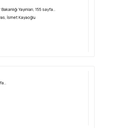
kanlığı Yayınları, 155 sayfa...
yas, İsmet Kayaoğlu
a...