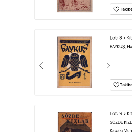
Takibe
Lot: 8 > Ki
BAYKUŞ, Hali
Takibe
Lot: 9 > Ki
SÖZDE KIZLA
Kapak: Mün