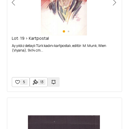
Lot: 19 > Kartpostal
Ay yıldız detaylı Türk kadını kartpostalı, editör: M. Munk, Wien
(Viyana), 9x14 cm...
5
13