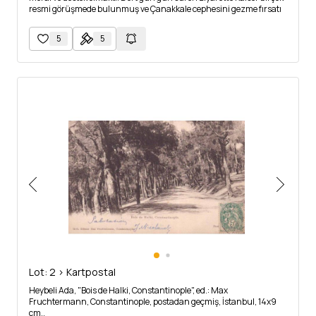
resmi görüşmede bulunmuş ve Çanakkale cephesini gezme fırsatı
da bulmuştur.
5
5
Lot: 2 > Kartpostal
Heybeli Ada, "Bois de Halki, Constantinople", ed.: Max
Fruchtermann, Constantinople, postadan geçmiş, İstanbul, 14x9
cm..