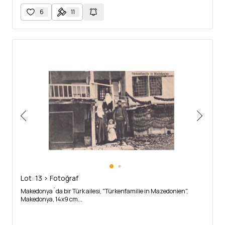
6
11
Lot: 13 > Fotoğraf
Makedonya´da bir Türk ailesi, "Türkenfamilie in Mazedonien",
Makedonya, 14x9 cm...