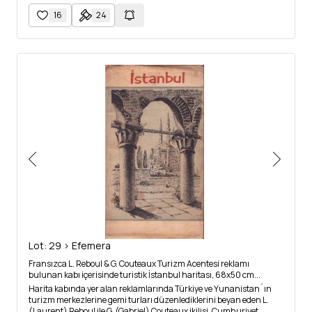
16
24
Lot: 29 > Efemera
Fransızca L. Reboul & G. Couteaux Turizm Acentesi reklamı
bulunan kabı içerisinde turistik İstanbul haritası, 68x50 cm...
Harita kabında yer alan reklamlarında Türkiye ve Yunanistan´ın
turizm merkezlerine gemi turları düzenlediklerini beyan eden L.
(Laurent) Reboul ile G. (Gabriel) Couteaux ikilisi, Cumhuriyet