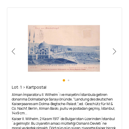
Lot: 1 > Kartpostal
Alman İmparatoru II. Wilhelm´i ve maiyetini İstanbula getiren
donanma Dolmabahçe Sarayı önünde, "Landung des deutschen
Kaiserpaares am Dolma-Begtsche-Palast.", ed.: Geschütz für M.&
Co. Nachf, Berlin, Alman Baskı, pullu ve postadan geçmiş, İstanbul,
14x9 cm...
Kaiser II. Wilhelm, 2 Kasım 1917´de Bulgaristan üzerinden İstanbul
´a gelmiştir. Bu ziyaretin amacı müttefiği Osmanlı Devleti´ne
moral ve destek olmaktı. Dört gün gün süren ziyarette Kaiser birçok