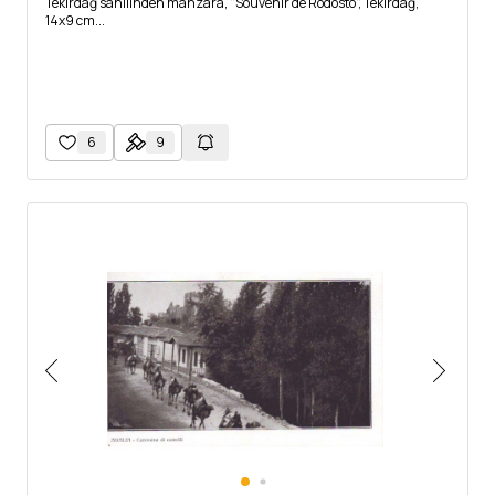
Tekirdağ sahilinden manzara, "Souvenir de Rodosto", Tekirdağ,
14x9 cm...
6
9