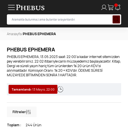
Anasayfa
/
PHEBUS EPHEMERA
PHEBUS EPHEMERA
PHEBUS EPHEMERA, 13.05.2023 saat: 22:00'a kadar internet sitemizden
pey verebilirsiniz. 22:02 itibariyle canlı müzayedemiz başlayacaktır. Kitap,
Dergi ve süreli yayın hariç tüm ürünlerden % 20 ürün KDV'si
alınmaktadır. Komisyon Oranı: % 20 + KDV'dir. ÖDEME SÜRESİ
MÜZAYEDE BİTİMİNDEN SONRA 1 HAFTADIR.
Tamamlandı:
13 Mayıs, 22:00
Filtreler
Toplam :
244 Ürün