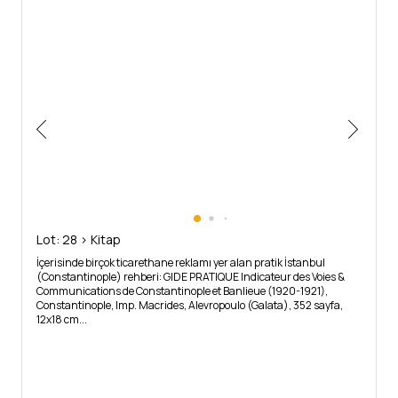
Lot: 28 > Kitap
İçerisinde birçok ticarethane reklamı yer alan pratik İstanbul
(Constantinople) rehberi: GIDE PRATIQUE Indicateur des Voies &
Communications de Constantinople et Banlieue (1920-1921),
Constantinople, Imp. Macrides, Alevropoulo (Galata), 352 sayfa,
12x18 cm...