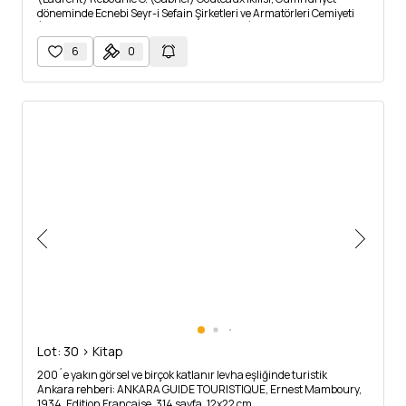
döneminde Ecnebi Seyr-i Sefain Şirketleri ve Armatörleri Cemiyeti
´nde mühim vazifeler almışlardır. İstanbul´un turistik noktalarını
gösteren haritanın çevresi İstanbul fotoğraflarıyla donatılmıştır.
6
0
Lot: 30 > Kitap
200´e yakın görsel ve birçok katlanır levha eşliğinde turistik
Ankara rehberi: ANKARA GUIDE TOURISTIQUE, Ernest Mamboury,
1934, Edition Française, 314 sayfa, 12x22 cm...