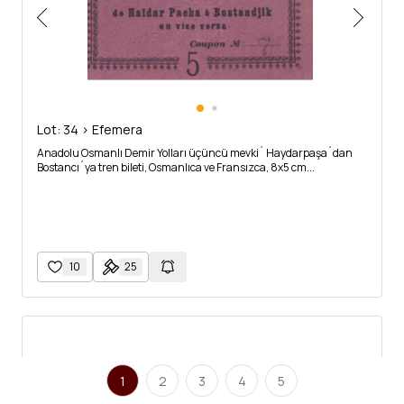
Lot: 34 > Efemera
Anadolu Osmanlı Demir Yolları üçüncü mevki´ Haydarpaşa´dan
Bostancı´ya tren bileti, Osmanlıca ve Fransızca, 8x5 cm...
10
25
1
2
3
4
5