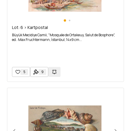
Lot: 6 > Kartpostal
Büyük Mecidiye Camii, "Mosquée de Ortakeuy, Salut de Bosphore",
ed.: Max Fruchtermann, İstanbul, 14x9 cm...
5
9