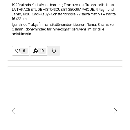
1920 yılında Kadıköy´de basılmış Fransızca bir Trakya tarihi kitabı:
LA THRACE ETUDE HISTORIQUE ET GEOGRAPHIQUE, P. Raymond
Janin, 1920, Cadi-Keuy - Constantinople, 72 sayfa metin + 4 harita,
16x22 cm...
İçerisinde Trakya´nın antik dönemden itibaren, Roma, Bizans, ve
Osmanlı dönemindeki tarihi ve coğrafi serüveni ilmî bir dille
anlatılmıştır.
6
10