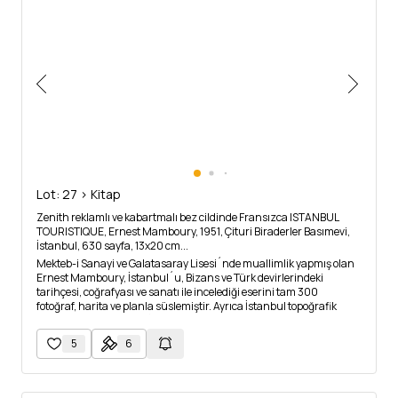
Lot: 27 > Kitap
Zenith reklamlı ve kabartmalı bez cildinde Fransızca ISTANBUL
TOURISTIQUE, Ernest Mamboury, 1951, Çituri Biraderler Basımevi,
İstanbul, 630 sayfa, 13x20 cm...
Mekteb-i Sanayi ve Galatasaray Lisesi´nde muallimlik yapmış olan
Ernest Mamboury, İstanbul´u, Bizans ve Türk devirlerindeki
tarihçesi, coğrafyası ve sanatı ile incelediği eserini tam 300
fotoğraf, harita ve planla süslemiştir. Ayrıca İstanbul topoğrafik
haritası (33x36 cm) ve İstanbul turistik haritası (38x50 cm)
mevcuttur. Turistik haritanın küçük bir yırtığı mevcuttur.
5
6