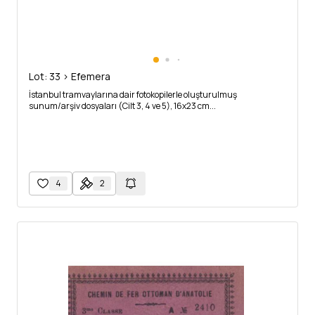
Lot: 33 > Efemera
İstanbul tramvaylarına dair fotokopilerle oluşturulmuş
sunum/arşiv dosyaları (Cilt 3, 4 ve 5), 16x23 cm...
4
2