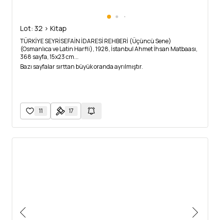
Lot: 32 > Kitap
TÜRKİYE SEYRİSEFAİN İDARESİ REHBERİ (Üçüncü Sene)
(Osmanlıca ve Latin Harfli), 1928, İstanbul Ahmet İhsan Matbaası,
368 sayfa, 15x23 cm...
Bazı sayfalar sırttan büyük oranda ayrılmıştır.
11
17