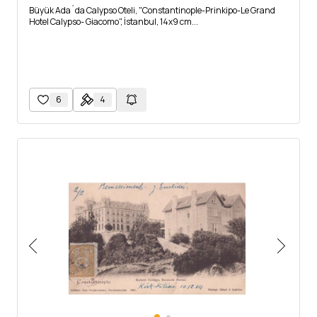
Büyük Ada´da Calypso Oteli, "Constantinople-Prinkipo-Le Grand
Hotel Calypso- Giacomo", İstanbul, 14x9 cm...
6
4