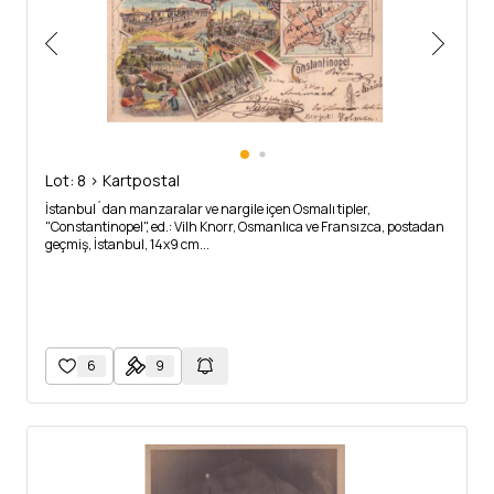
Lot: 8 > Kartpostal
İstanbul´dan manzaralar ve nargile içen Osmalı tipler,
"Constantinopel", ed.: Vilh Knorr, Osmanlıca ve Fransızca, postadan
geçmiş, İstanbul, 14x9 cm...
6
9