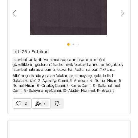
Lot: 26 > Fotokart
İstanbul´un tarihi ve mimari yapılarının yanı sıra doğal
güzelliklerini gösteren 25 adet minik fotokart barındıran küçük boy
İstanbul hatırası albümü, fotokartlar 4x3 cm, albüm 11x7 cm...
Albüm içerisinde yer alan fotokartlar, sırasıyla şu şekildedir: 1-
Galata Körüsü, 2- Ayasofya Camii, 3- Ahırkapı, 4- Rumeli Hisarı, 5-
Rumeli Hisarı, 6- Ortaköy Camii, 7- Kariye Camii, 8- Sultanahmet
Camii, 9- Süleymaniye Camii, 10- Abide-i Hürriyet, 11- Beyazıt
Meydanı, 12- Sarayburnu Atatürk Heykeli, 13- Kağıthane, 14- Eyüp
Mezarlığı, 15- Moda, 16- Fenerbahçe, 17- Rumeli Hisarı, 18- Taksim
2
7
Cumhuriyet Abidesi, 19- Beyazıt Serasker Kapısı, 20- Reisi Cumhur
Hazretleri Konağı, 21- Kız Kulesi, 22- Galata Kulesi, 23- Dikilitaş, 24-
Taksim Cumhuriyet Abidesi, 25- Alman Çeşmesi...