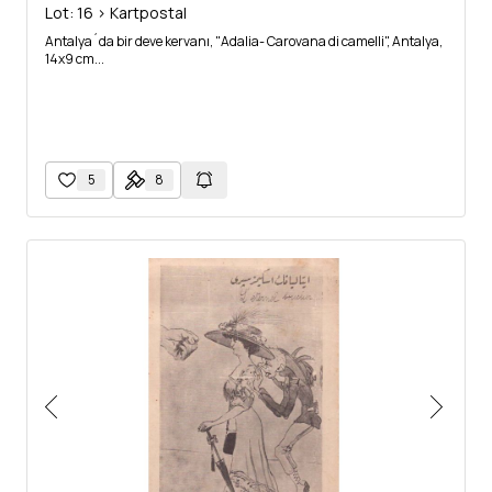
Lot: 16 > Kartpostal
Antalya´da bir deve kervanı, "Adalia- Carovana di camelli", Antalya,
14x9 cm...
5
8