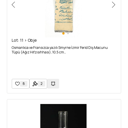
Lot: 11 > Obje
Osmanlıca ve Fransızca yazılı Smyrne İzmir Ferid Diş Macunu
Tüpü (Ağız Hıfzısıhhası), 10,5 cm…
8
2