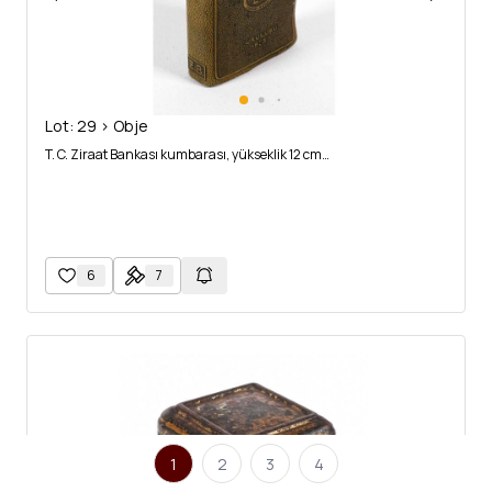
Lot: 29 > Obje
T. C. Ziraat Bankası kumbarası, yükseklik 12 cm…
6
7
1
2
3
4