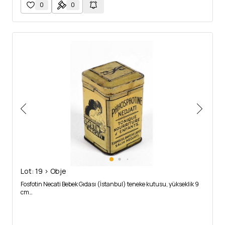
0
0
Lot: 19 > Obje
Fosfotin Necati Bebek Gıdası (İstanbul) teneke kutusu, yükseklik 9
cm…