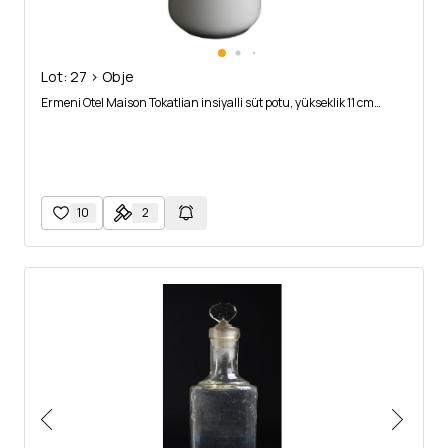
Lot: 27 > Obje
Ermeni Otel Maison Tokatlian insiyalli süt potu, yükseklik 11 cm…
10
2