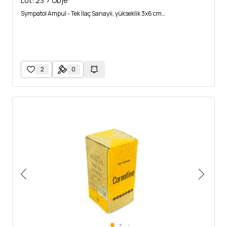
Lot: 23 > Obje
Sympatol Ampul - Tek İlaç Sanayii, yükseklik 3x6 cm…
2
0