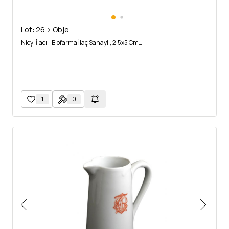
Lot: 26 > Obje
Nicyl İlacı - Biofarma İlaç Sanayii, 2,5x5 Cm…
1
0