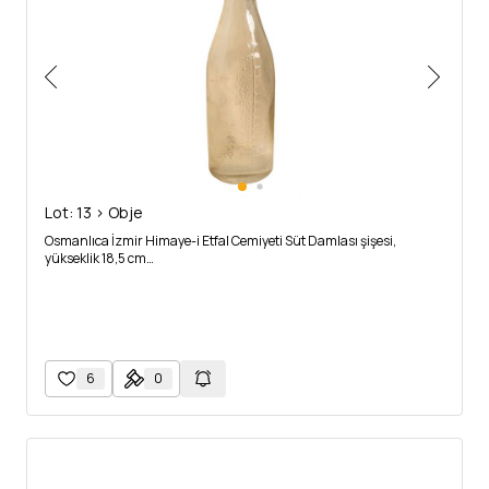
Lot: 13 > Obje
Osmanlıca İzmir Himaye-i Etfal Cemiyeti Süt Damlası şişesi,
yükseklik 18,5 cm…
6
0