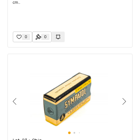
cm…
0
0