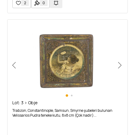
2
0
Lot: 3 > Obje
Trabzon, Constantinople, Samsun, Smyrne şubeleri bulunan
Velissarios Pudra teneke kutu, 8x8 cm (Çok nadir)...