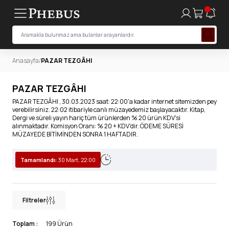
Anasayfa
/
PAZAR TEZGÂHI
PAZAR TEZGÂHI
PAZAR TEZGÂHI , 30.03.2023 saat: 22:00'a kadar internet sitemizden pey
verebilirsiniz. 22:02 itibariyle canlı müzayedemiz başlayacaktır. Kitap,
Dergi ve süreli yayın hariç tüm ürünlerden % 20 ürün KDV'si
alınmaktadır. Komisyon Oranı: % 20 + KDV'dir. ÖDEME SÜRESİ
MÜZAYEDE BİTİMİNDEN SONRA 1 HAFTADIR.
Tamamlandı:
30 Mart, 22:00
Filtreler
Toplam :
199 Ürün