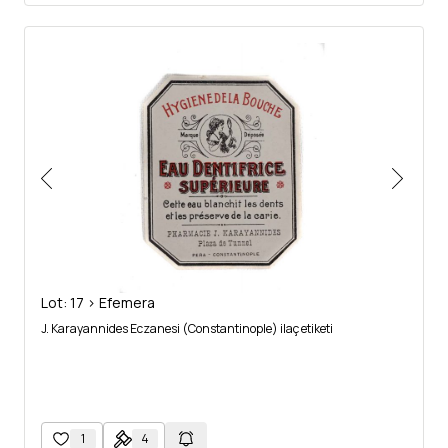
Lot: 17 > Efemera
J. Karayannides Eczanesi (Constantinople) ilaç etiketi
1
4