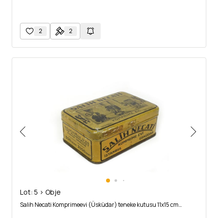
2
2
Lot: 5 > Obje
Salih Necati Komprimeevi (Üsküdar) teneke kutusu 11x15 cm…