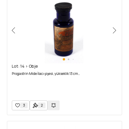
Lot: 14 > Obje
Progastrin Mide İlacı şişesi, yükseklik 13 cm…
3
2