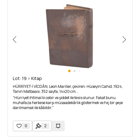
Lot: 19 > Kitap
HÜRRİYET-İ VİCDÂN, Leon Marilier, çeviren: Hüseyin Cahid, 1924,
Tanin Matbaası, 352 sayfa, 14x20 cm...
"Hürriyet ihtimal ki cebir ve şiddet ile tesis olunur. Fakat bunu
muhafaza herkese karşı müsaadekârlık göstermek ve hiç bir şeye
darılmamak ile kâbildir."
0
2