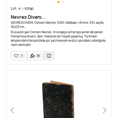
Lot: 4 > Kitap
Nevres Divanı...
NEVRES DİVANI, Osman Nevres, 1290, Matbaa-i Âmire, 334 sayfa,
16x23 cm...
Rus asıllı şair Osman Nevres´in Arapça ve Farsça şiirler de içeren
Osmanlıca divanı. Şair, maceralı bir hayat yaşamış, Türkmen
lehçesi dahil birçok dilde şiir yazmasıyla ve düz yazıdaki ustalığıyla
nam salmıştır.
7
18