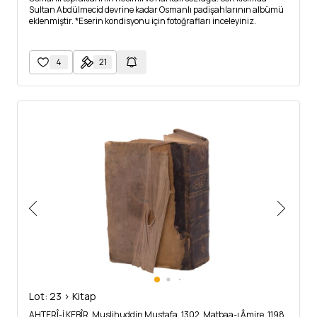
Sultan Abdülmecid devrine kadar Osmanlı padişahlarının albümü
eklenmiştir. *Eserin kondisyonu için fotoğrafları inceleyiniz.
4
21
Lot: 23 > Kitap
AHTERÎ-İ KEBÎR, Muslihuddin Mustafa, 1302, Matbaa-ı Âmire, 1198