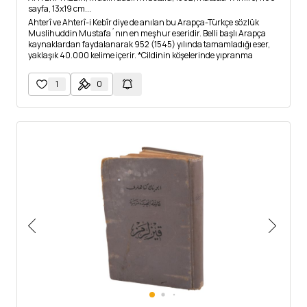
sayfa, 13x19 cm...
Ahterî ve Ahterî-i Kebîr diye de anılan bu Arapça-Türkçe sözlük
Muslihuddin Mustafa´nın en meşhur eseridir. Belli başlı Arapça
kaynaklardan faydalanarak 952 (1545) yılında tamamladığı eser,
yaklaşık 40.000 kelime içerir. *Cildinin köşelerinde yıpranma
vardır ve ön kapak kılıfı yarı oranda ayrılmıştır. Cildin
kondisyonunu görmek için fotoğrafları inceleyiniz.
1
0