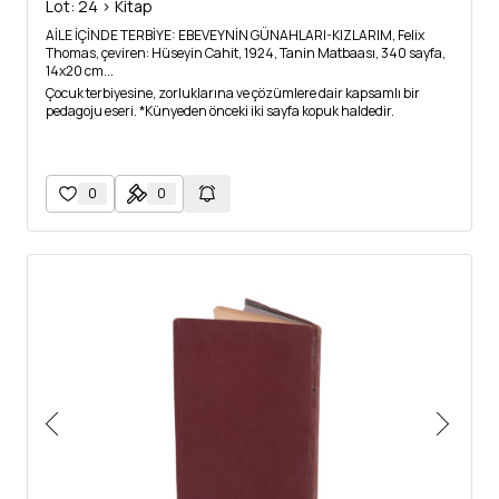
Lot: 24 > Kitap
AİLE İÇİNDE TERBİYE: EBEVEYNİN GÜNAHLARI-KIZLARIM, Felix
Thomas, çeviren: Hüseyin Cahit, 1924, Tanin Matbaası, 340 sayfa,
14x20 cm...
Çocuk terbiyesine, zorluklarına ve çözümlere dair kapsamlı bir
pedagoju eseri. *Künyeden önceki iki sayfa kopuk haldedir.
0
0