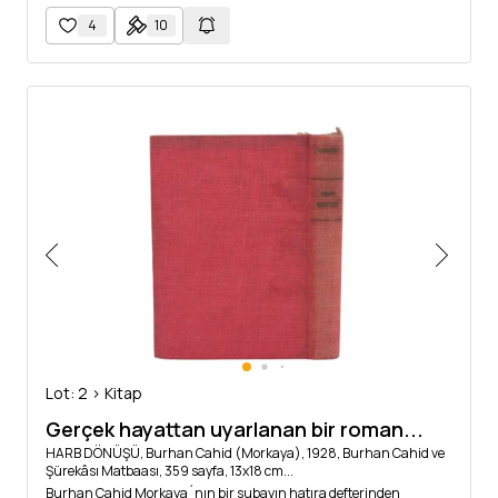
4
10
Lot: 2 > Kitap
Gerçek hayattan uyarlanan bir roman...
HARB DÖNÜŞÜ, Burhan Cahid (Morkaya), 1928, Burhan Cahid ve
Şürekâsı Matbaası, 359 sayfa, 13x18 cm...
Burhan Cahid Morkaya´nın bir subayın hatıra defterinden