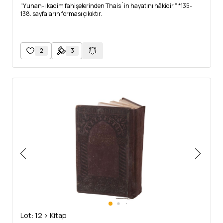
"Yunan-ı kadim fahişelerinden Thais´in hayatını hâkîdir." *135-
138. sayfaların forması çıkıktır.
2
3
Lot: 12 > Kitap