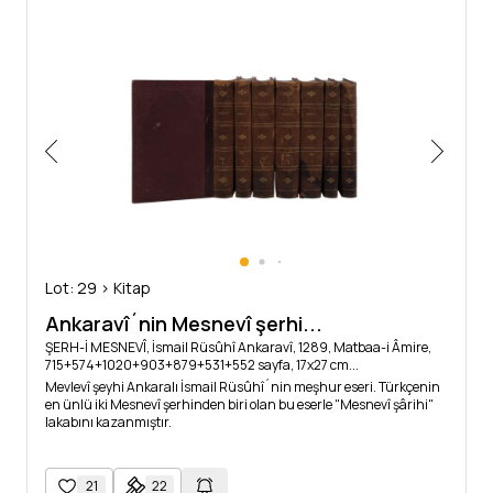
Lot: 29 > Kitap
Ankaravî´nin Mesnevî şerhi...
ŞERH-İ MESNEVÎ, İsmail Rüsûhî Ankaravî, 1289, Matbaa-i Âmire,
715+574+1020+903+879+531+552 sayfa, 17x27 cm...
Mevlevî şeyhi Ankaralı İsmail Rüsûhî´nin meşhur eseri. Türkçenin
en ünlü iki Mesnevî şerhinden biri olan bu eserle "Mesnevî şârihi"
lakabını kazanmıştır.
21
22