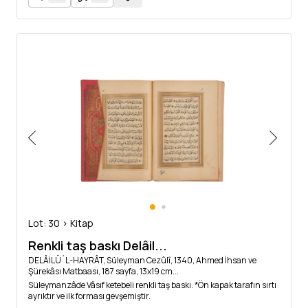
Lot: 30 > Kitap
Renkli taş baskı Delâil...
DELÂİLÜ´L-HAYRÂT, Süleyman Cezûlî, 1340, Ahmed İhsan ve
Şürekâsı Matbaası, 187 sayfa, 13x19 cm...
Süleymanzâde Vâsıf ketebeli renkli taş baskı. *Ön kapak tarafın sırtı
ayrıktır ve ilk forması gevşemiştir.