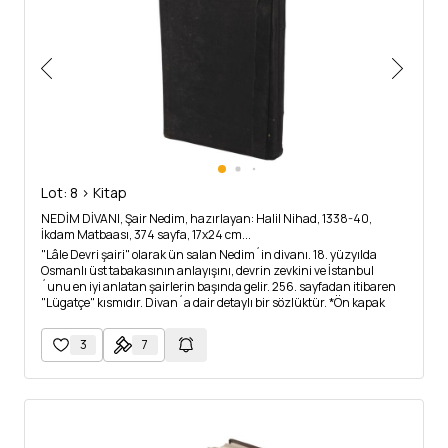
Lot: 8 > Kitap
NEDİM DİVANI, Şair Nedim, hazırlayan: Halil Nihad, 1338-40,
İkdam Matbaası, 374 sayfa, 17x24 cm...
"Lâle Devri şairi" olarak ün salan Nedim´in divanı. 18. yüzyılda
Osmanlı üst tabakasının anlayışını, devrin zevkini ve İstanbul
´unu en iyi anlatan şairlerin başında gelir. 256. sayfadan itibaren
"Lügatçe" kısmıdır. Divan´a dair detaylı bir sözlüktür. *Ön kapak
tarafında sırtında biraz ayrılma vardır. Arka kapak içindeki kağıt
dip kısmından açılmıştır.
3
7