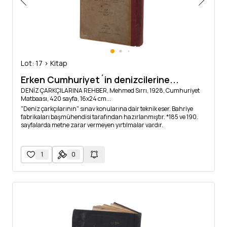
Lot: 17 > Kitap
Erken Cumhuriyet´in denizcilerine...
DENİZ ÇARKÇILARINA REHBER, Mehmed Sırrı, 1928, Cumhuriyet
Matbaası, 420 sayfa, 16x24 cm...
"Deniz çarkçılarının" sınav konularına dair teknik eser. Bahriye
fabrikaları başmühendisi tarafından hazırlanmıştır. *185 ve 190.
sayfalarda metne zarar vermeyen yırtılmalar vardır.
1
0