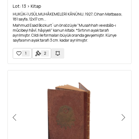
Lot: 13 > Kitap
HUKÛK-İ USÛL MUHÂKEMELERİ KÂNÛNU, 1927, Cihan Matbaası,
181 sayfa, 12x17 cm...
Mahmud Esad Bozkurt´un önsözüyle "Musahhah ve esbâb-ı
mûcibeyi hâvî, hâşiyeli" kanun kitabı. *Sırtının ayak tarafı
ayrılmıştır. Cildi ile formaları büyük oranda gevşemiştir. Künye
sayfasının ayak tarafı 3 cm. kadar ayrılmıştır.
1
2