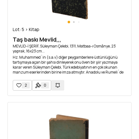
Lot: 5 > Kitap
Taş baskı Mevlid,,,
MEVLİD-İ ŞERİF, Süleyman Çelebi, 1311, Matbaa-ı Osmânye, 23
yaprak, 16x23 cm...
Hz. Muhammed´in (s.a.v) diğer peygamberlere üstünlüğünü
tartışmaya açan bir şahsı dinleyerek onu öven bir şiir yazmaya
karar veren Süleyman Çelebi, Türk edebiyatının en çok okunan
manzum eserlerinden birine imza atmıştır. Anadolu ve Rumeli´de
en ücra köşelere bile ulaşan mevlit, tüm İslam dünyasında tercüme
ve nazirelerle bu geleneğin yayılmasına öncülük etmiştir. *İç
2
0
sayfaların ağız tarafında yer yer küçük yırtıklar vardır. Kitabın
ikinci yarısı ciltten ve ilk yarısından yekpâre şekilde ayrıktır.