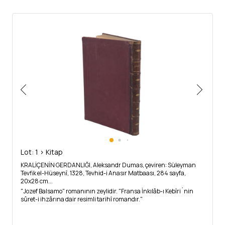
Lot: 1 > Kitap
KRALİÇENİN GERDANLIĞI, Aleksandr Dumas, çeviren: Süleyman
Tevfik el-Hüseynî, 1328, Tevhid-i Anasır Matbaası, 284 sayfa,
20x28 cm...
"Jozef Balsamo" romanının zeylidir. "Fransa İnkılâb-ı Kebîri´nin
sûret-i ihzârına dair resimli tarihî romandır."