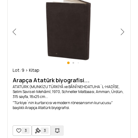
Lot: 9 > Kitap
Arapça Atatürk biyografisi...
ATATÜRK (MUNKİZU TÜRKİYÂ ve BÂNÎ NEHDATUHA´L-HADÎSE,
Selim Savis el-Mehâmî, 1970, Schneller Matbaası, Amman, Ürdün,
315 sayfa, 18x25 cm...
"Türkiye´nin kurtarıcısı ve modern rönesansının kurucusu"
başlıklı Arapça Atatürk biyografisi.
3
3