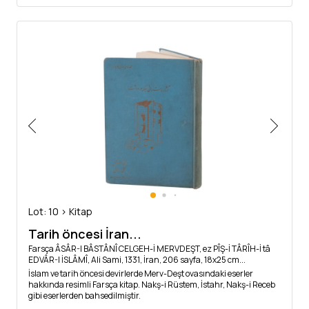
Lot: 10 > Kitap
Tarih öncesi İran...
Farsça ÂSÂR-I BÂSTÂNÎ CELGEH-İ MERVDEŞT, ez PÎŞ-İ TÂRÎH-İ tâ
EDVÂR-I İSLÂMÎ, Ali Sami, 1331, İran, 206 sayfa, 18x25 cm...
İslam ve tarih öncesi devirlerde Merv-Deşt ovasındaki eserler
hakkında resimli Farsça kitap. Nakş-i Rüstem, İstahr, Nakş-i Receb
gibi eserlerden bahsedilmiştir.