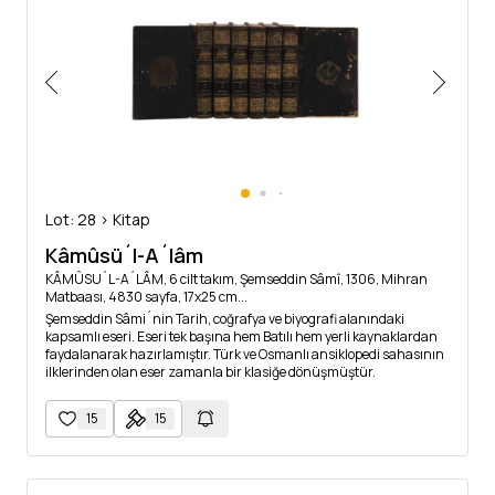
Lot: 28 > Kitap
Kâmûsü´l-A´lâm
KÂMÛSU´L-A´LÂM, 6 cilt takım, Şemseddin Sâmî, 1306, Mihran
Matbaası, 4830 sayfa, 17x25 cm...
Şemseddin Sâmi´nin Tarih, coğrafya ve biyografi alanındaki
kapsamlı eseri. Eseri tek başına hem Batılı hem yerli kaynaklardan
faydalanarak hazırlamıştır. Türk ve Osmanlı ansiklopedi sahasının
ilklerinden olan eser zamanla bir klasiğe dönüşmüştür.
15
15