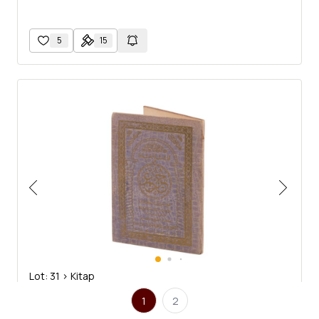
5
15
Lot: 31 > Kitap
Elif cüzü ve Amme Suresi...
1
2
KÂİDE-İ BAĞDÂDİYE ve CÜZ-Ü AMME, 1365, 62 sayfa, 14x20 cm...