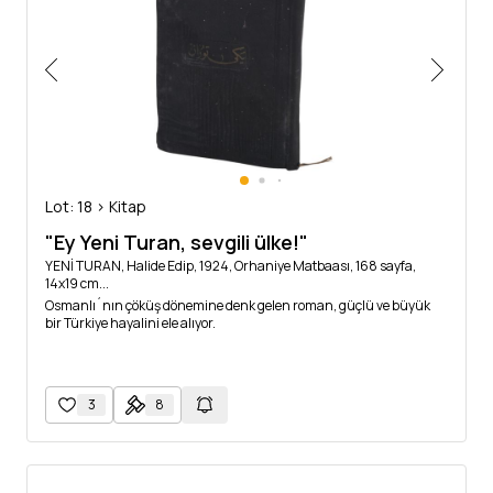
Lot: 18 > Kitap
"Ey Yeni Turan, sevgili ülke!"
YENİ TURAN, Halide Edip, 1924, Orhaniye Matbaası, 168 sayfa,
14x19 cm...
Osmanlı´nın çöküş dönemine denk gelen roman, güçlü ve büyük
bir Türkiye hayalini ele alıyor.
3
8