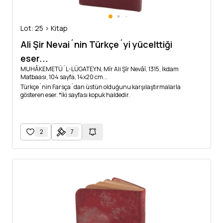
Lot: 25 > Kitap
Ali Şir Nevai´nin Türkçe´yi yücelttiği
eser...
MUHÂKEMETÜ´L-LÜGATEYN, Mîr Ali Şîr Nevâî, 1315, İkdam
Matbaası, 104 sayfa, 14x20 cm...
Türkçe´nin Farsça´dan üstün olduğunu karşılaştırmalarla
gösteren eser. *İki sayfası kopuk haldedir.
2
7