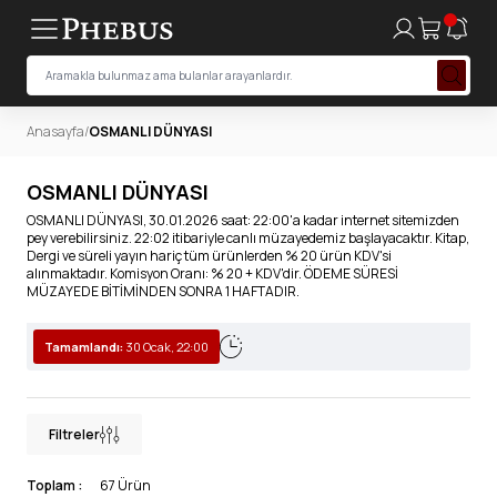
Anasayfa
/
OSMANLI DÜNYASI
OSMANLI DÜNYASI
OSMANLI DÜNYASI, 30.01.2026 saat: 22:00'a kadar internet sitemizden
pey verebilirsiniz. 22:02 itibariyle canlı müzayedemiz başlayacaktır. Kitap,
Dergi ve süreli yayın hariç tüm ürünlerden % 20 ürün KDV'si
alınmaktadır. Komisyon Oranı: % 20 + KDV'dir. ÖDEME SÜRESİ
MÜZAYEDE BİTİMİNDEN SONRA 1 HAFTADIR.
Tamamlandı:
30 Ocak, 22:00
Filtreler
Toplam :
67 Ürün