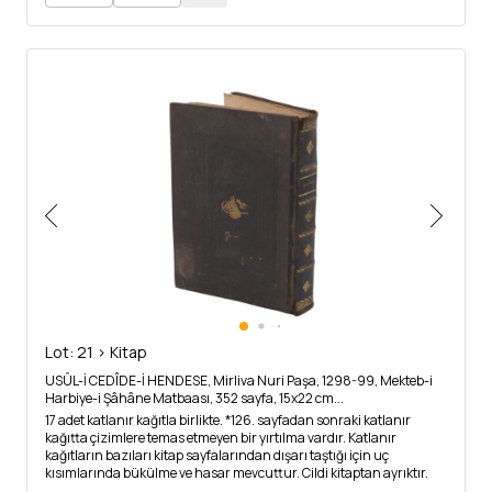
Lot: 21 > Kitap
USÛL-İ CEDÎDE-İ HENDESE, Mirliva Nuri Paşa, 1298-99, Mekteb-i
Harbiye-i Şâhâne Matbaası, 352 sayfa, 15x22 cm...
17 adet katlanır kağıtla birlikte. *126. sayfadan sonraki katlanır
kağıtta çizimlere temas etmeyen bir yırtılma vardır. Katlanır
kağıtların bazıları kitap sayfalarından dışarı taştığı için uç
kısımlarında bükülme ve hasar mevcuttur. Cildi kitaptan ayrıktır.