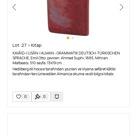
Lot: 27 > Kitap
KAVÂİD-İ LİSÂN-I ALMAN - GRAMMATIK DEUTSCH-TÜRKISCHEN
SPRACHE, Emil Otto, çeviren: Ahmed Suphi, 1885, Mihran
Matbaası, 510 sayfa, 13x19 cm...
Hedilberg dil hocası tarafından yazılan ve Viyana sefâret kâtibi
tarafından tercüme edilen Almanca okuma ve dil bilgisi kitabı.
0
0