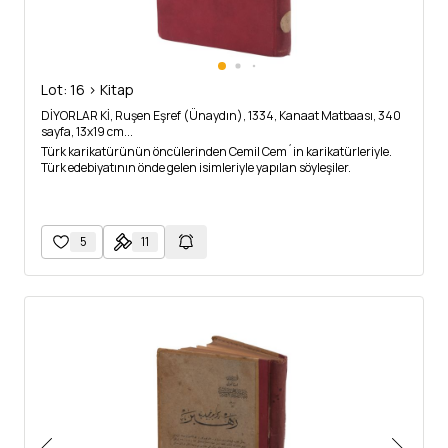
Lot: 16 > Kitap
DİYORLAR Kİ, Ruşen Eşref (Ünaydın), 1334, Kanaat Matbaası, 340
sayfa, 13x19 cm...
Türk karikatürünün öncülerinden Cemil Cem´in karikatürleriyle.
Türk edebiyatının önde gelen isimleriyle yapılan söyleşiler.
5
11