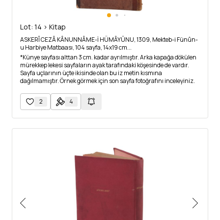
Lot: 14 > Kitap
ASKERÎ CEZÂ KÂNUNNÂME-İ HÜMÂYÛNU, 1309, Mekteb-i Fünûn-
u Harbiye Matbaası, 104 sayfa, 14x19 cm...
*Künye sayfası alttan 3 cm. kadar ayrılmıştır. Arka kapağa dökülen
mürekkep lekesi sayfaların ayak tarafındaki köşesinde de vardır.
Sayfa uçlarının üçte ikisinde olan bu iz metin kısmına
dağılmamıştır. Örnek görmek için son sayfa fotoğrafını inceleyiniz.
2
4