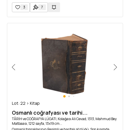
3
7
Lot: 22 > Kitap
Osmanlı coğrafyası ve tarihi...
TÂRİH ve COĞRAFYA LÜGATI, Kolağası Ali Cevad, 1313, Mahmud Bey
Matbaası, 1212 sayfa, 13x19 cm...
Osmanlı topraklarının Resimli ve haritalı sözlüğü. Son kısımda