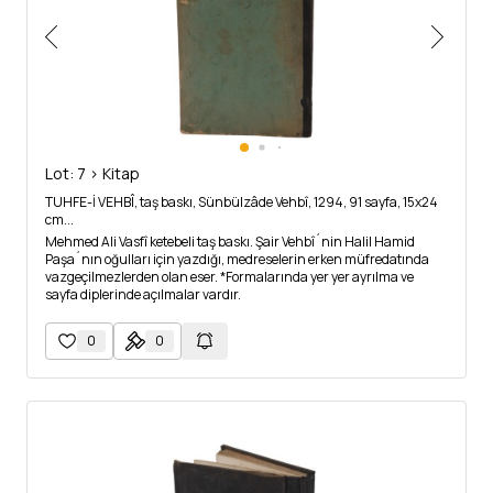
Lot: 7 > Kitap
TUHFE-İ VEHBÎ, taş baskı, Sünbülzâde Vehbî, 1294, 91 sayfa, 15x24
cm...
Mehmed Ali Vasfî ketebeli taş baskı. Şair Vehbî´nin Halil Hamid
Paşa´nın oğulları için yazdığı, medreselerin erken müfredatında
vazgeçilmezlerden olan eser. *Formalarında yer yer ayrılma ve
sayfa diplerinde açılmalar vardır.
0
0