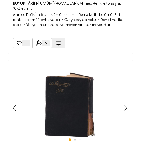
BÜYÜK TÂRÎH-İ UMÛMÎ (ROMALILAR), Ahmed Refik, 478 sayfa,
16x24 cm...
Ahmed Refik´in 6 ciltlik ünlü tarihinin Roma tarihi bölümü. Biri
renkli toplam 14 levha vardır. *Künye sayfası yoktur. Renkli haritası
eksiktir. Yer yer metne zarar vermeyen yırtıklar mevcuttur.
1
3