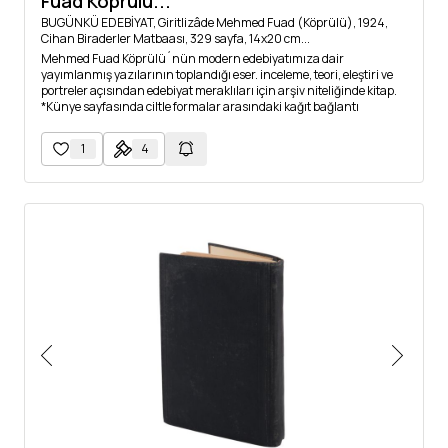
Fuad Köprülü...
BUGÜNKÜ EDEBİYAT, Giritlizâde Mehmed Fuad (Köprülü), 1924,
Cihan Biraderler Matbaası, 329 sayfa, 14x20 cm...
Mehmed Fuad Köprülü´nün modern edebiyatımıza dair
yayımlanmış yazılarının toplandığı eser. inceleme, teori, eleştiri ve
portreler açısından edebiyat meraklıları için arşiv niteliğinde kitap.
*Künye sayfasında ciltle formalar arasındaki kağıt bağlantı
ayrılmıştır. Ancak forma-cilt bağlantısı sağlamdır.
1
4