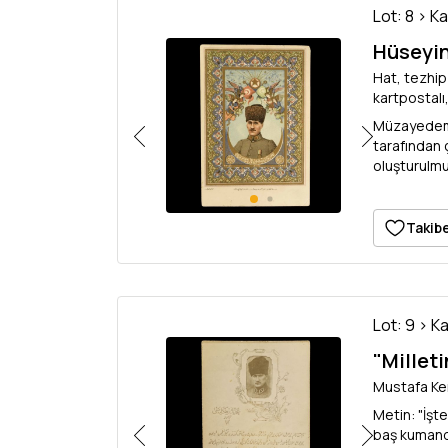
Lot: 8 > K
Hüseyin
Hat, tezhip
kartpostalı,
Müzayedemi
tarafından 
oluşturulmuş
Takibe
Lot: 9 > K
"Millet
Mustafa Kem
Metin: "İşt
baş kumanda