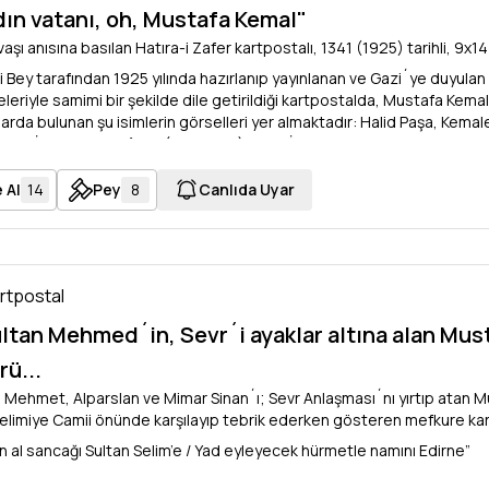
dın vatanı, oh, Mustafa Kemal"
aşı anısına basılan Hatıra-i Zafer kartpostalı, 1341 (1925) tarihli, 9x14
 Bey tarafından 1925 yılında hazırlanıp yayınlanan ve Gazi´ye duyulan
eleriyle samimi bir şekilde dile getirildiği kartpostalda, Mustafa Kem
larda bulunan şu isimlerin görselleri yer almaktadır: Halid Paşa, Kem
a, Ali İhsan Paşa, Kâzım (Karabekir) Paşa, İsmet Paşa, Fevzi Paşa, Mu
 Selahaddin Adil Paşa.
 Al
14
Pey
8
Canlıda Uyar
artpostal
ultan Mehmed´in, Sevr´i ayaklar altına alan Mu
rü...
n Mehmet, Alparslan ve Mimar Sinan´ı; Sevr Anlaşması´nı yırtıp atan 
limiye Camii önünde karşılayıp tebrik ederken gösteren mefkure kart
n al sancağı Sultan Selim’e / Yad eyleyecek hürmetle namını Edirne”