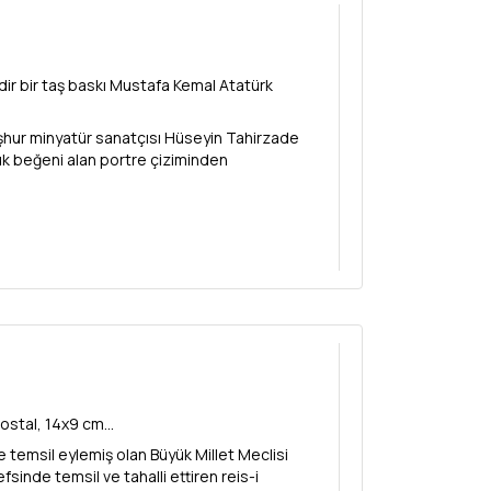
dir bir taş baskı Mustafa Kemal Atatürk
hur minyatür sanatçısı Hüseyin Tahirzade
ük beğeni alan portre çiziminden
stal, 14x9 cm...
e temsil eylemiş olan Büyük Millet Meclisi
sinde temsil ve tahalli ettiren reis-i