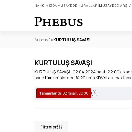
HAKKIMIZDA
MÜZAYEDE KURALLARI
MÜZAYEDE ARŞIV
Anasayfa
/
KURTULUŞ SAVAŞI
KURTULUŞ SAVAŞI
KURTULUŞ SAVAŞI , 02.04.2024 saat: 22:00'a kadar i
hariç tüm ürünlerden % 20 ürün KDV'si alınmakta
Tamamlandı:
02 Nisan, 22:00
Filtreler