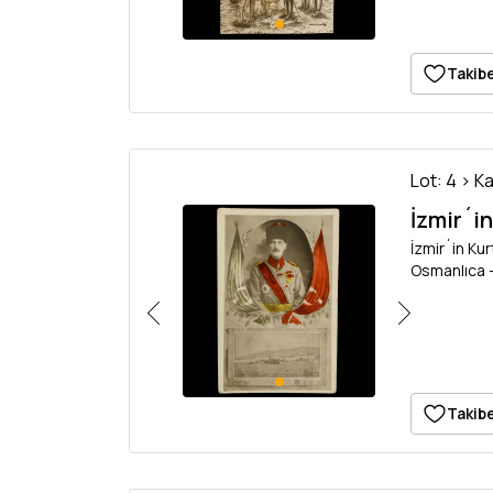
Takibe
Lot: 4 > K
İzmir´i
İzmir´in Ku
Osmanlıca -
Takibe