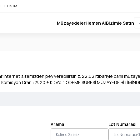
I
İLETIŞIM
Müzayedeler
Hemen Al
Bizimle Satın
nternet sitemizden pey verebilirsiniz. 22:02 itibariyle canlı müzayed
dır. Komisyon Oranı: % 20 + KDV'dir. ÖDEME SÜRESİ MÜZAYEDE BİTİMİ
Arama
Lot Numarası