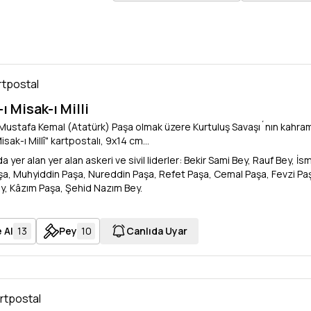
artpostal
ı Misak-ı Milli
Mustafa Kemal (Atatürk) Paşa olmak üzere Kurtuluş Savaşı´nın kahra
isak-ı Millî" kartpostalı, 9x14 cm...
a yer alan yer alan askeri ve sivil liderler: Bekir Sami Bey, Rauf Bey,
aşa, Muhyiddin Paşa, Nureddin Paşa, Refet Paşa, Cemal Paşa, Fevzi Paş
y, Kâzım Paşa, Şehid Nazım Bey.
 Al
13
Pey
10
Canlıda Uyar
artpostal