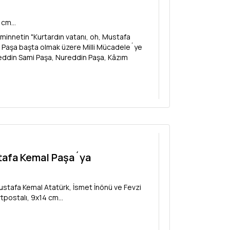
 cm...
 minnetin "Kurtardın vatanı, oh, Mustafa
al Paşa başta olmak üzere Milli Mücadele´ye
aleddin Sami Paşa, Nureddin Paşa, Kâzım
hiddin Paşa, Refet Paşa, Cafer Tayyar Paşa,
stafa Kemal Paşa´ya
Mustafa Kemal Atatürk, İsmet İnönü ve Fevzi
postalı, 9x14 cm...