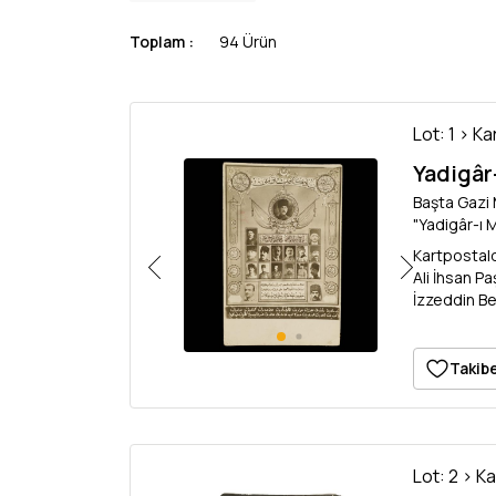
Toplam :
94 Ürün
Lot: 1 > K
Yadigâr-
Başta Gazi 
"Yadigâr-ı M
Kartpostald
Ali İhsan P
İzzeddin Be
Takibe
Lot: 2 > K