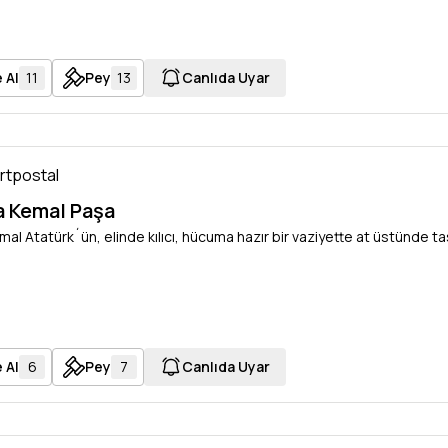
 Al
11
Pey
13
Canlıda Uyar
artpostal
 Kemal Paşa
al Atatürk´ün, elinde kılıcı, hücuma hazır bir vaziyette at üstünde tas
 Al
6
Pey
7
Canlıda Uyar