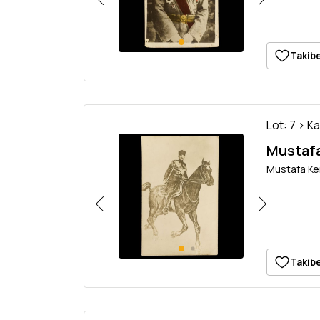
Takibe
Lot: 7 > K
Mustafa
Mustafa Kem
Takibe