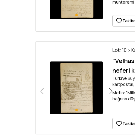
muhteremi M
Takibe
Lot: 10 > 
"Velhas
neferi 
Türkiye Büy
kartpostal,
Metin: "Mill
bağrına düş
Takibe