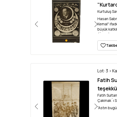
"Kurtar
Kurtuluş Sav
Hasan Sabri
Kemal" ifad
büyük katkı
(Özalp) Paş
Cevat Paşa,
Takibe
Lot: 3 > K
Fatih S
teşekkü
Fatih Sulta
Çakmak´ı Se
“Astın bugü