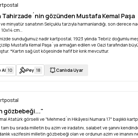
artpostal
 Tahirzade´nin gözünden Mustafa Kemal Paşa
 ve minyatür sanatının Selçuklu tarzıyla harmanlandığı, son derece na
 10x14 cm...
zde sunduğumuz nadir kartpostal, 1923 yılında Tebriz doğumlu meş
çizilip Mustafa Kemal Paşa´ya armağan edilen ve Gazi tarafından büy
tur. *Kartın sağ üst köşesinde hafif bir kırık mevcuttur.
 Al
10
Pey
18
Canlıda Uyar
artpostal
in gözbebeği..."
al Atatürk görselli ve "Mehmed´in Hikâyesi Numara 17" başlıklı kartpo
e tam bu sırada milletin bu azim ve iradatını, salabet ve şanını kendind
nlık vazifesini milletin gözbebeği olan ve ordunun azim ve imanını nef