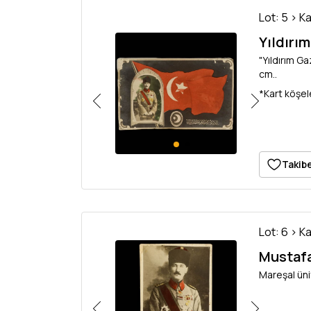
Lot: 5 > K
Yıldırı
"Yıldırım G
cm..
*Kart köşel
Takibe
Lot: 6 > K
Mustafa
Mareşal üni