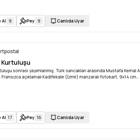
 Al
9
Pey
9
Canlıda Uyar
artpostal
n Kurtuluşu
rtuluşu sonrası yayımlanmış, Türk sancakları arasında Mustafa Kemal Ata
 Fransızca açıklamalı Kadifekale (İzmir) manzaralı fotokart, 9x14 cm...
 Al
17
Pey
16
Canlıda Uyar