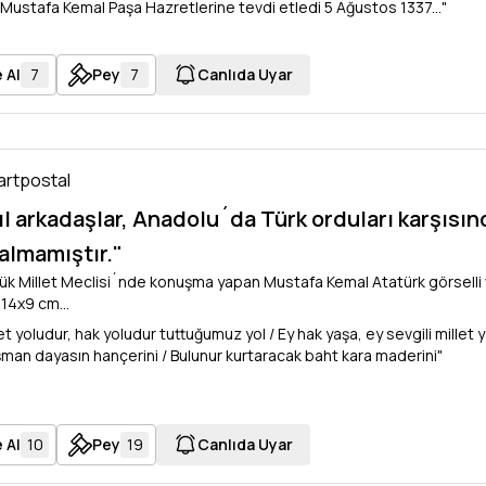
ustafa Kemal Paşa Hazretlerine tevdi etledi 5 Ağustos 1337..."
 Al
7
Pey
7
Canlıda Uyar
Kartpostal
ıl arkadaşlar, Anadolu´da Türk orduları karşısın
kalmamıştır."
ük Millet Meclisi´nde konuşma yapan Mustafa Kemal Atatürk görselli
 14x9 cm...
et yoludur, hak yoludur tuttuğumuz yol / Ey hak yaşa, ey sevgili millet y
man dayasın hançerini / Bulunur kurtaracak baht kara maderini"
 Al
10
Pey
19
Canlıda Uyar